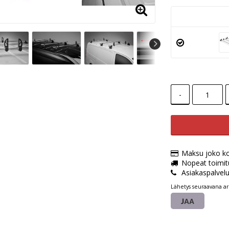
-
Maksu joko kort
Nopeat toimit
Asiakaspalvel
Lähetys seuraavana ar
JAA