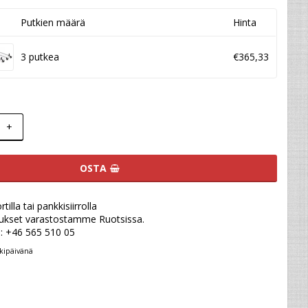
Putkien määrä
Hinta
3 putkea
€365,33
+
OSTA
illa tai pankkisiirrolla
ukset varastostamme Ruotsissa.
u: +46 565 510 05
kipäivänä