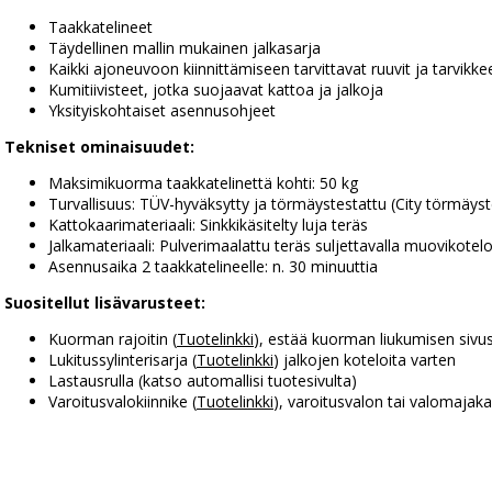
Taakkatelineet
Täydellinen mallin mukainen jalkasarja
Kaikki ajoneuvoon kiinnittämiseen tarvittavat ruuvit ja tarvikke
Kumitiivisteet, jotka suojaavat kattoa ja jalkoja
Yksityiskohtaiset asennusohjeet
Tekniset ominaisuudet:
Maksimikuorma taakkatelinettä kohti: 50 kg
Turvallisuus: TÜV-hyväksytty ja törmäystestattu (City törmäyst
Kattokaarimateriaali: Sinkkikäsitelty luja teräs
Jalkamateriaali: Pulverimaalattu teräs suljettavalla muovikotelol
Asennusaika 2 taakkatelineelle: n. 30 minuuttia
Suositellut lisävarusteet:
Kuorman rajoitin (
Tuotelinkki
), estää kuorman liukumisen sivu
Lukitussylinterisarja (
Tuotelinkki
) jalkojen koteloita varten
Lastausrulla (katso automallisi tuotesivulta)
Varoitusvalokiinnike (
Tuotelinkki
), varoitusvalon tai valomaja