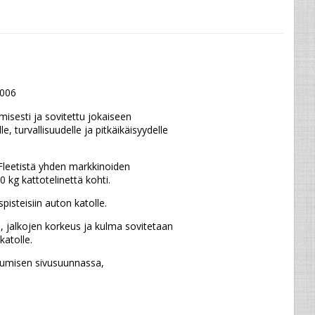
2006
sesti ja sovitettu jokaiseen 
 turvallisuudelle ja pitkäikäisyydelle 
leetistä yhden markkinoiden 
 kg kattotelinettä kohti.
isteisiin auton katolle.
 jalkojen korkeus ja kulma sovitetaan 
katolle.
ukumisen sivusuunnassa,