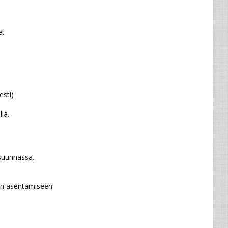
et
esti)
la.
suunnassa.
kan asentamiseen