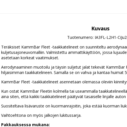
Kuvaus
Tuotenumero: IA3FL-L2H1-CiJu
Teräksiset KammBar Fleet -taakkatelineet on suunniteltu aerodynaami
kuljetusajoneuvomalliin. Valmistettu ammattikäyttöön, jossa lujuudelle,
asetetaan korkeat vaatimukset.
Aerodynaaminen muotoilu ja täysin suljetut jalat tekevät KammBar F
hiljaisimman taakkatelineen. Samalla se on vahva ja kantaa huimat 50
KammBar Fleet -taakkatelineet asennetaan olemassa oleviin kiinnitysp
Kun ostat KammBar Fleetin kolmella tai useammalla taakkatelineellä,
aina siten, että kaikki taakkatelineet päätyvät tasaiselle linjalle auton 
Suositeltava lisävaruste on kuormanrajoitin, joka estää kuorman li
Vaihtoehtona on myös jalkojen lukitussarja.
Pakkauksessa mukana: