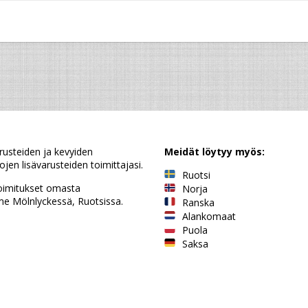
rusteiden ja kevyiden
Meidät löytyy myös:
jen lisävarusteiden toimittajasi.
Ruotsi
oimitukset omasta
Norja
e Mölnlyckessä, Ruotsissa.
Ranska
Alankomaat
Puola
Saksa