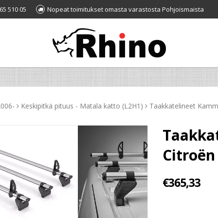
65 510 05
Nopeat toimitukset omasta varastosta Pohjoismaista
2006-
Keskipitkä pituus - Matala katto (L2H1)
Taakkatelineet KammB
Taakka
Citroën
€365,33