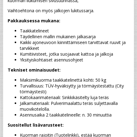
kuorman liukumisen sivusuunnassa,
Vaihtoehtona on myös jalkojen lukitussarja.
Pakkauksessa mukana:
Taakkatelineet
Täydellinen mallin mukainen jalkasarja
Kaikki ajoneuvoon kiinnittämiseen tarvittavat ruuvit ja 
tarvikkeet
Kumitiivisteet, jotka suojaavat kattoa ja jalkoja
Yksityiskohtaiset asennusohjeet
Tekniset ominaisuudet:
Maksimikuorma taakkatelinettä kohti: 50 kg
Turvallisuus: TÜV-hyväksytty ja törmäystestattu (City 
törmäystesti)
Kattokaarimateriaali: Sinkkikäsitelty luja teräs
Jalkamateriaali: Pulverimaalattu teräs suljettavalla 
muovikotelolla.
Asennusaika 2 taakkatelineelle: n. 30 minuuttia
Suositellut lisävarusteet:
Kuorman rajoitin (
Tuotelinkki
), estää kuorman 