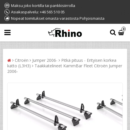
Maksu joko kortilla tai pankkisiirrolla
Asiakaspalvelu: +46 565 510 05
Nopeat toimitukset omasta varastosta Pohjoismaista
0
Citroën
Jumper 2006-
Pitkä pituus - Erityisen korkea
katto (L3H3)
Taakkatelineet KammBar Fleet Citroën Jumper
2006-