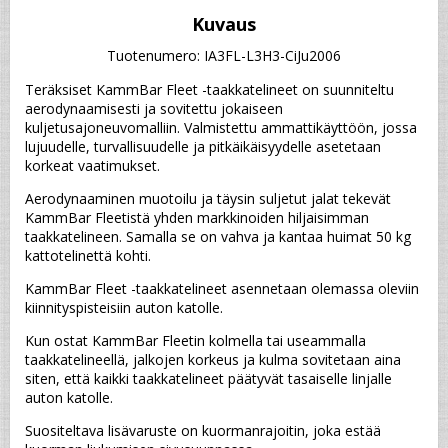
Kuvaus
Tuotenumero: IA3FL-L3H3-CiJu2006
Teräksiset KammBar Fleet -taakkatelineet on suunniteltu 
aerodynaamisesti ja sovitettu jokaiseen 
kuljetusajoneuvomalliin. Valmistettu ammattikäyttöön, jossa 
lujuudelle, turvallisuudelle ja pitkäikäisyydelle asetetaan 
korkeat vaatimukset.
Aerodynaaminen muotoilu ja täysin suljetut jalat tekevät 
KammBar Fleetistä yhden markkinoiden hiljaisimman 
taakkatelineen. Samalla se on vahva ja kantaa huimat 50 kg 
kattotelinettä kohti.
KammBar Fleet -taakkatelineet asennetaan olemassa oleviin 
kiinnityspisteisiin auton katolle.
Kun ostat KammBar Fleetin kolmella tai useammalla 
taakkatelineellä, jalkojen korkeus ja kulma sovitetaan aina 
siten, että kaikki taakkatelineet päätyvät tasaiselle linjalle 
auton katolle.
Suositeltava lisävaruste on kuormanrajoitin, joka estää 