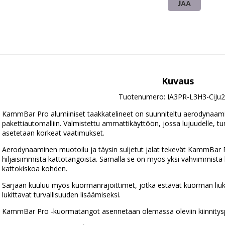
JAA
Kuvaus
Tuotenumero: IA3PR-L3H3-CiJu
KammBar Pro alumiiniset taakkatelineet on suunniteltu aerodynaamise
pakettiautomalliin. Valmistettu ammattikäyttöön, jossa lujuudelle, turva
asetetaan korkeat vaatimukset.
Aerodynaaminen muotoilu ja täysin suljetut jalat tekevät KammBar 
hiljaisimmista kattotangoista. Samalla se on myös yksi vahvimmista 
kattokiskoa kohden.
Sarjaan kuuluu myös kuormanrajoittimet, jotka estävät kuorman liuk
lukittavat turvallisuuden lisäämiseksi.
KammBar Pro -kuormatangot asennetaan olemassa oleviin kiinnityspis