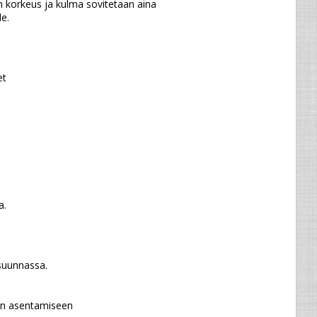
 korkeus ja kulma sovitetaan aina 
le.
et
a.
suunnassa.
kan asentamiseen