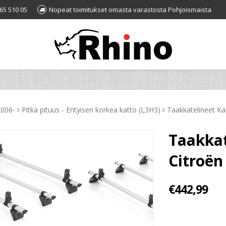
65 510 05
Nopeat toimitukset omasta varastosta Pohjoismaista
2006-
Pitkä pituus - Erityisen korkea katto (L3H3)
Taakkatelineet K
Taakka
Citroën
€442,99