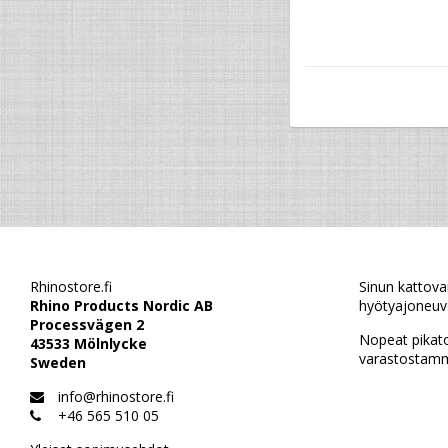
Rhinostore.fi
Sinun kattova
Rhino Products Nordic AB
hyötyajoneuvo
Processvägen 2
Nopeat pikat
43533 Mölnlycke
varastostamm
Sweden
info@rhinostore.fi
+46 565 510 05