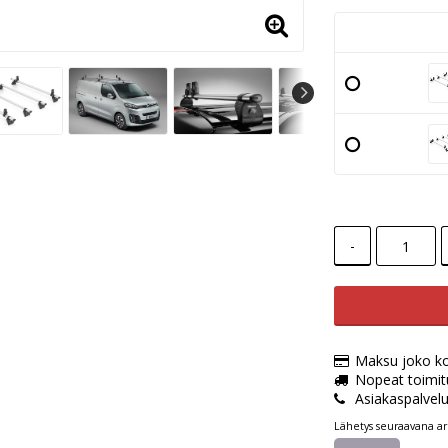
-
Maksu joko kort
Nopeat toimit
Asiakaspalvel
Lähetys seuraavana ar