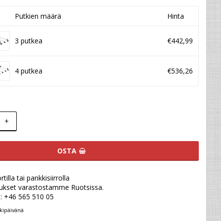
Putkien määrä
Hinta
3 putkea
€442,99
4 putkea
€536,26
+
OSTA
illa tai pankkisiirrolla
ukset varastostamme Ruotsissa.
u: +46 565 510 05
kipäivänä