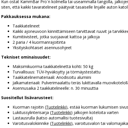
Kun ostat KammBar Pro´n kolmella tai useammalla tangolla, jalkojen
siten, että kaikki tavaratelineet päätyvät tasaiselle linjalle auton katol
Pakkauksessa mukana:
Taakkatelineet
Kaikki ajoneuvoon kiinnittämiseen tarvittavat ruuvit ja tarvikke
Kumitiivisteet, jotka suojaavat kattoa ja jalkoja
2 paria / 4 kuormanrajoitinta
Yksityiskohtaiset asennusohjeet
Tekniset ominaisuudet:
Maksimikuorma taakkatelinettä kohti: 50 kg
Turvallisuus: TÜV-hyväksytty ja törmäystestattu
Taakkatelinemateriaali: Anodisoitu alumiini
Jalkamateriaali: Pulverimaalattu teräs lukittavalla muovikoteloll
Asennusaika 2 taakkatelineelle: n. 30 minuuttia
Suositellut lisävarusteet:
Kuorman rajoitin (
Tuotelinkki
), estää kuorman liukumisen sivu
Lukitussylinterisarja (
Tuotelinkki
) jalkojen koteloita varten
Lastausrulla (katso automallisi tuotesivulta)
Varoitusvalokiinnike (
Tuotelinkki
), varoitusvalon tai valomaja