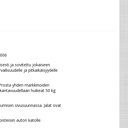
2006
sti ja sovitettu jokaiseen 
llisuudelle ja pitkäikäisyydelle 
Prosta yhden markkinoiden 
kantavuudellaan huikeat 50 kg 
umisen sivusuunnassa. Jalat ovat 
teisiin auton katolle.