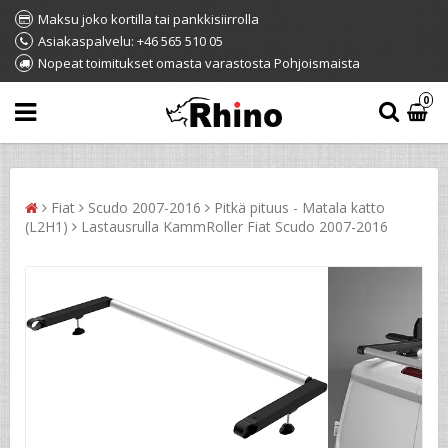
Maksu joko kortilla tai pankkisiirrolla
Asiakaspalvelu: +46 565 510 05
Nopeat toimitukset omasta varastosta Pohjoismaista
0
Fiat
Scudo 2007-2016
Pitkä pituus - Matala katto
(L2H1)
Lastausrulla KammRoller Fiat Scudo 2007-2016