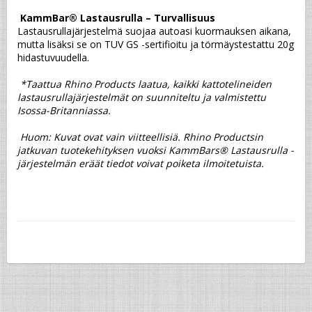
KammBar® Lastausrulla – Turvallisuus
Lastausrullajärjestelmä suojaa autoasi kuormauksen aikana, 
mutta lisäksi se on TUV GS -sertifioitu ja törmäystestattu 20g 
hidastuvuudella.
*Taattua Rhino Products laatua, kaikki kattotelineiden 
lastausrullajärjestelmät on suunniteltu ja valmistettu 
Isossa-Britanniassa.
 Huom: Kuvat ovat vain viitteellisiä. Rhino Productsin 
jatkuvan tuotekehityksen vuoksi KammBars® Lastausrulla -
järjestelmän eräät tiedot voivat poiketa ilmoitetuista.