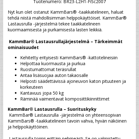
Tuotenumero: BR23-L2H1-FiSc2007
Nyt kun olet ostanut KammBars® -taakkatelineen, haluat 
tehdä niistä mahdollisimman helppokäyttöiset. KammBar® 
Lastausrulla -järjestelmä tekee taakkatelineen 
kuormaamisesta ja purkamisesta lasten leikkiä.
KammBar® Lastausrullajärjestelmä – Tärkeimmät 
ominaisuudet
Kehitetty erityisesti KammBars® -kattotelineisiin
Helpottaa kuormausta ja purkua
Ruostumattomat teräsrullat
Antaa lisäsuojaa auton takaosalle
Helposti säädettävissä ajoneuvon katon pituuteen ja 
korkeuteen
Kantavuus jopa 50 kg
Räminää vaimentavat komposiittikiinnittimet
KammBar® Lastausrulla – Suorituskyky
 KammBar® Lastausrulla -järjestelmä on yhteensopivan 
KammBars® -taakkatelineen tavoin vahva, hyvän näköinen 
ja helppokäyttöinen.
 Lastausrulla toimii erittäin pehmeästi. Se on valmistettu 