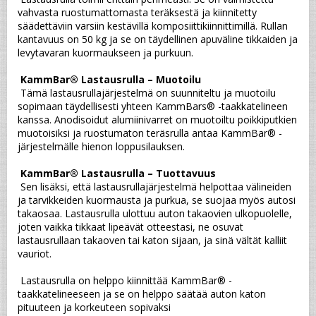
vahvasta ruostumattomasta teräksestä ja kiinnitetty 
säädettäviin varsiin kestävillä komposiittikiinnittimillä. Rullan 
kantavuus on 50 kg ja se on täydellinen apuväline tikkaiden ja 
levytavaran kuormaukseen ja purkuun.
KammBar® Lastausrulla – Muotoilu
 Tämä lastausrullajärjestelmä on suunniteltu ja muotoilu 
sopimaan täydellisesti yhteen KammBars® -taakkatelineen 
kanssa. Anodisoidut alumiinivarret on muotoiltu poikkiputkien 
muotoisiksi ja ruostumaton teräsrulla antaa KammBar® -
järjestelmälle hienon loppusilauksen.
KammBar® Lastausrulla – Tuottavuus
 Sen lisäksi, että lastausrullajärjestelmä helpottaa välineiden 
ja tarvikkeiden kuormausta ja purkua, se suojaa myös autosi 
takaosaa. Lastausrulla ulottuu auton takaovien ulkopuolelle, 
joten vaikka tikkaat lipeävät otteestasi, ne osuvat 
lastausrullaan takaoven tai katon sijaan, ja sinä vältät kalliit 
vauriot.
 Lastausrulla on helppo kiinnittää KammBar® -
taakkatelineeseen ja se on helppo säätää auton katon 
pituuteen ja korkeuteen sopivaksi