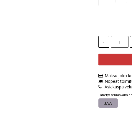
-
Maksu joko kort
Nopeat toimit
Asiakaspalvel
Lähetys seuraavana ar
JAA