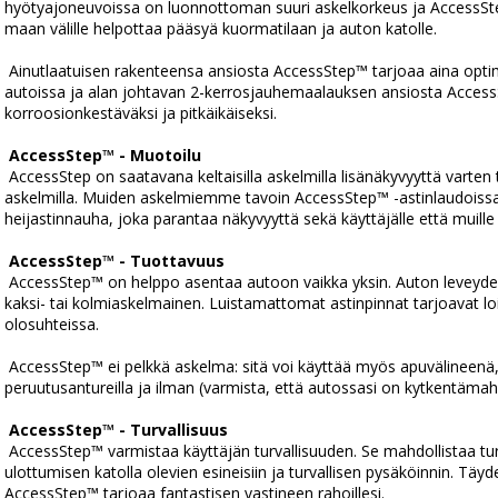
hyötyajoneuvoissa on luonnottoman suuri askelkorkeus ja AccessSte
maan välille helpottaa pääsyä kuormatilaan ja auton katolle.
 Ainutlaatuisen rakenteensa ansiosta AccessStep™ tarjoaa aina optimaalisen askelkorkeuden kaikissa 
autoissa ja alan johtavan 2-kerrosjauhemaalauksen ansiosta Access
korroosionkestäväksi ja pitkäikäiseksi.
AccessStep™ - Muotoilu
 AccessStep on saatavana keltaisilla askelmilla lisänäkyvyyttä varten tai auton koriin sulautuvilla mustilla 
askelmilla. Muiden askelmiemme tavoin AccessStep™ -astinlaudoissa 
heijastinnauha, joka parantaa näkyvyyttä sekä käyttäjälle että muille ku
AccessStep™ - Tuottavuus
 AccessStep™ on helppo asentaa autoon vaikka yksin. Auton leveydestä riippuen AccessStep™ on joko 
kaksi- tai kolmiaskelmainen. Luistamattomat astinpinnat tarjoavat loi
olosuhteissa.
 AccessStep™ ei pelkkä askelma: sitä voi käyttää myös apuvälineenä, sillä se on saatavana 
peruutusantureilla ja ilman (varmista, että autossasi on kytkentäma
AccessStep™ - Turvallisuus
 AccessStep™ varmistaa käyttäjän turvallisuuden. Se mahdollistaa turvallisen siirtymisen autosta maahan, 
ulottumisen katolla olevien esineisiin ja turvallisen pysäköinnin. Täyd
AccessStep™ tarjoaa fantastisen vastineen rahoillesi.