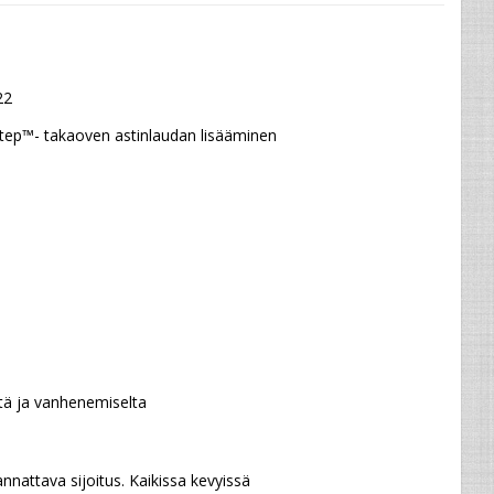
22
tep™- takaoven astinlaudan lisääminen 
tä ja vanhenemiselta