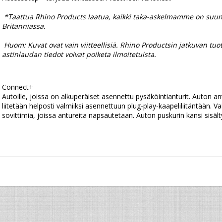
*Taattua Rhino Products laatua, kaikki taka-askelmamme on suunni
Britanniassa.
 Huom: Kuvat ovat vain viitteellisiä. Rhino Productsin jatkuvan tuotekehityksen vuoksi AccessStep™ -
astinlaudan tiedot voivat poiketa ilmoitetuista.
Connect+
Autoille, joissa on alkuperäiset asennettu pysäköintianturit. Auton antu
liitetään helposti valmiiksi asennettuun plug-play-kaapeliliitäntään. V
sovittimia, joissa antureita napsautetaan. Auton puskurin kansi sisält