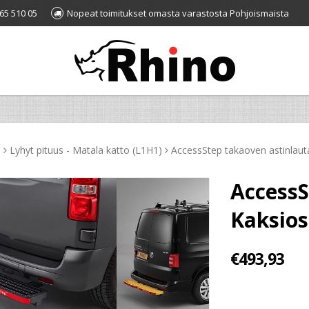
65 510 05
Nopeat toimitukset omasta varastosta Pohjoismaista
-
Lyhyt pituus - Matala katto (L1H1)
AccessStep takaoven astinlaut
AccessS
Kaksios
€493,93