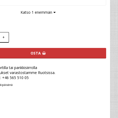
Katso 1 enemmän
+
OSTA
illa tai pankkisiirrolla
ukset varastostamme Ruotsissa.
u: +46 565 510 05
kipäivänä