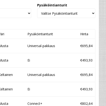
Pysäköintianturit
Väri
Pysäköintianturit
Hinta
Musta
Universal-pakkaus
€695,84
Musta
Ei
€493,93
Keltainen
Universal-pakkaus
€695,84
Keltainen
Ei
€493,93
Musta
Connect+
€802,64