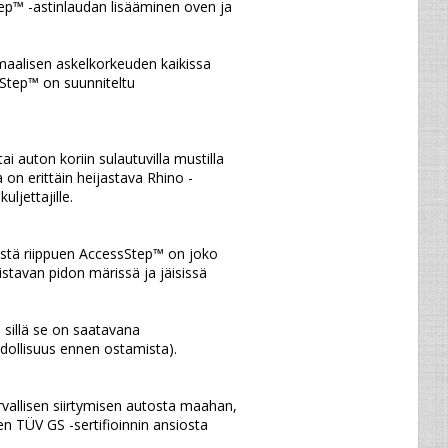
p™ -astinlaudan lisääminen oven ja 
Step™ on suunniteltu 
on erittäin heijastava Rhino -
ljettajille.
stavan pidon märissä ja jäisissä 
hdollisuus ennen ostamista).
en TÜV GS -sertifioinnin ansiosta 