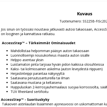
Kuvaus
Tuotenumero: SS225B-FiSc20
Jos sinun on työssäsi noustava jatkuvasti autosi takaosaan, AccessS
on looginen ja kannattava ratkaisu.
AccessStep™ – Tärkeimmät Ominaisuudet
Mahdollistaa helpomman pääsyn auton takaosaan
Luonnollisempi nousukorkeus maasta auton sisälle
Helppo asentaa yksin
Luistamaton pinta tarjoaa hyvän pidon kaikissa olosuhteissa
Kaksi- tai kolmiosainen askelma (auton leveydestä riippuen)
Heijastinteippi parantaa näkyvyyttä
Saatavana peruutusantureilla tai ilman
Saatavana mustana ja keltaisena
Huippuluokan 2-kerrosjauhemaalaus suojaa korroosiolta, sääl
TÜV Rheinland sertifioitu
AccessStep™ - Suorituskyky
 Takaoven astinlaudan lisääminen ajoneuvoosi on uskomattoman kannattava sijoitus. Kaikissa kevyissä 