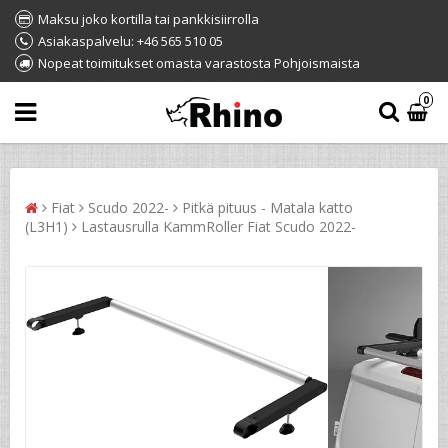
Maksu joko kortilla tai pankkisiirrolla
Asiakaspalvelu: +46 565 510 05
Nopeat toimitukset omasta varastosta Pohjoismaista
0
Fiat
Scudo 2022-
Pitkä pituus - Matala katto
(L3H1)
Lastausrulla KammRoller Fiat Scudo 2022-