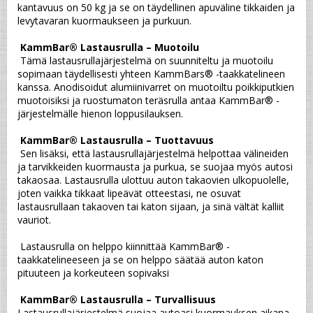
kantavuus on 50 kg ja se on täydellinen apuväline tikkaiden ja 
levytavaran kuormaukseen ja purkuun.
KammBar® Lastausrulla – Muotoilu
 Tämä lastausrullajärjestelmä on suunniteltu ja muotoilu 
sopimaan täydellisesti yhteen KammBars® -taakkatelineen 
kanssa. Anodisoidut alumiinivarret on muotoiltu poikkiputkien 
muotoisiksi ja ruostumaton teräsrulla antaa KammBar® -
järjestelmälle hienon loppusilauksen.
KammBar® Lastausrulla – Tuottavuus
 Sen lisäksi, että lastausrullajärjestelmä helpottaa välineiden 
ja tarvikkeiden kuormausta ja purkua, se suojaa myös autosi 
takaosaa. Lastausrulla ulottuu auton takaovien ulkopuolelle, 
joten vaikka tikkaat lipeävät otteestasi, ne osuvat 
lastausrullaan takaoven tai katon sijaan, ja sinä vältät kalliit 
vauriot.
 Lastausrulla on helppo kiinnittää KammBar® -
taakkatelineeseen ja se on helppo säätää auton katon 
pituuteen ja korkeuteen sopivaksi
KammBar® Lastausrulla – Turvallisuus
Lastausrullajärjestelmä suojaa autoasi kuormauksen aikana, 