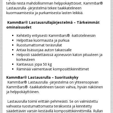
tehdä niistä mahdollisimman helppokäyttöiset. KammBar® 
Lastausrulla -järjestelmä tekee taakkatelineen 
kuormaamisesta ja purkamisesta lasten leikkiä.
KammBar® Lastausrullajärjestelmä – Tärkeimmät 
ominaisuudet
Kehitetty erityisesti KammBars® -kattotelineisiin
Helpottaa kuormausta ja purkua
Ruostumattomat teräsrullat
Antaa lisäsuojaa auton takaosalle
Helposti säädettävissä ajoneuvon katon pituuteen ja 
korkeuteen
Kantavuus jopa 50 kg
Räminää vaimentavat komposiittikiinnittimet
KammBar® Lastausrulla – Suorituskyky
 KammBar® Lastausrulla -järjestelmä on yhteensopivan 
KammBars® -taakkatelineen tavoin vahva, hyvän näköinen 
ja helppokäyttöinen.
 Lastausrulla toimii erittäin pehmeästi. Se on valmistettu 
vahvasta ruostumattomasta teräksestä ja kiinnitetty 
säädettäviin varsiin kestävillä komposiittikiinnittimillä. Rullan 