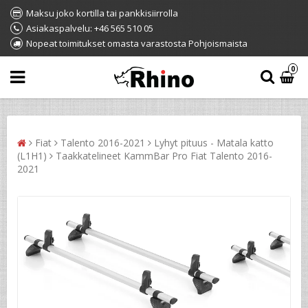
Maksu joko kortilla tai pankkisiirrolla
Asiakaspalvelu: +46 565 510 05
Nopeat toimitukset omasta varastosta Pohjoismaista
0
Fiat
Talento 2016-2021
Lyhyt pituus - Matala katto
(L1H1)
Taakkatelineet KammBar Pro Fiat Talento 2016-
2021