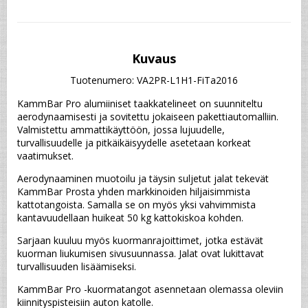
Kuvaus
Tuotenumero: VA2PR-L1H1-FiTa2016
KammBar Pro alumiiniset taakkatelineet on suunniteltu 
aerodynaamisesti ja sovitettu jokaiseen pakettiautomalliin. 
Valmistettu ammattikäyttöön, jossa lujuudelle, 
turvallisuudelle ja pitkäikäisyydelle asetetaan korkeat 
vaatimukset.
Aerodynaaminen muotoilu ja täysin suljetut jalat tekevät 
KammBar Prosta yhden markkinoiden hiljaisimmista 
kattotangoista. Samalla se on myös yksi vahvimmista 
kantavuudellaan huikeat 50 kg kattokiskoa kohden.
Sarjaan kuuluu myös kuormanrajoittimet, jotka estävät 
kuorman liukumisen sivusuunnassa. Jalat ovat lukittavat 
turvallisuuden lisäämiseksi.
KammBar Pro -kuormatangot asennetaan olemassa oleviin 
kiinnityspisteisiin auton katolle.