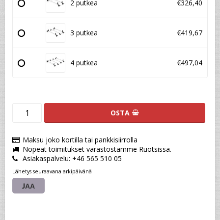
2 putkea
€326,40
3 putkea
€419,67
4 putkea
€497,04
OSTA
Maksu joko kortilla tai pankkisiirrolla
Nopeat toimitukset varastostamme Ruotsissa.
Asiakaspalvelu: +46 565 510 05
Lähetys seuraavana arkipäivänä
JAA