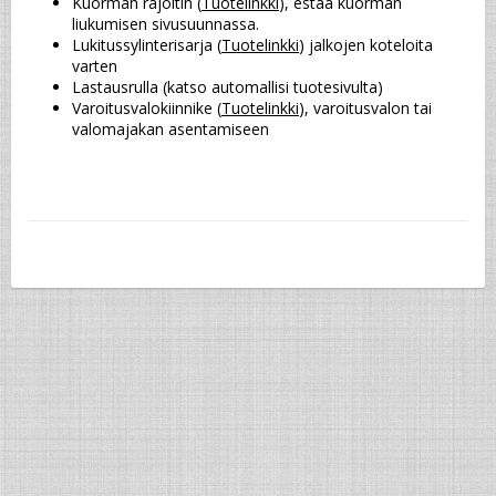
Kuorman rajoitin (
Tuotelinkki
), estää kuorman 
liukumisen sivusuunnassa.
Lukitussylinterisarja (
Tuotelinkki
) jalkojen koteloita 
varten
Lastausrulla (katso automallisi tuotesivulta)
Varoitusvalokiinnike (
Tuotelinkki
), varoitusvalon tai 
valomajakan asentamiseen