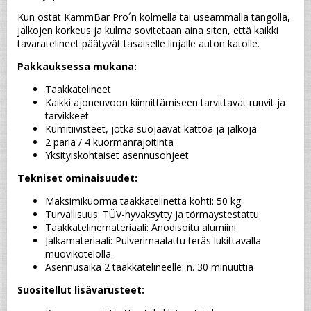
Kun ostat KammBar Pro´n kolmella tai useammalla tangolla, 
jalkojen korkeus ja kulma sovitetaan aina siten, että kaikki 
tavaratelineet päätyvät tasaiselle linjalle auton katolle.
Pakkauksessa mukana:
Taakkatelineet
Kaikki ajoneuvoon kiinnittämiseen tarvittavat ruuvit ja 
tarvikkeet
Kumitiivisteet, jotka suojaavat kattoa ja jalkoja
2 paria / 4 kuormanrajoitinta
Yksityiskohtaiset asennusohjeet
Tekniset ominaisuudet:
Maksimikuorma taakkatelinettä kohti: 50 kg
Turvallisuus: TÜV-hyväksytty ja törmäystestattu
Taakkatelinemateriaali: Anodisoitu alumiini
Jalkamateriaali: Pulverimaalattu teräs lukittavalla 
muovikotelolla.
Asennusaika 2 taakkatelineelle: n. 30 minuuttia
Suositellut lisävarusteet: