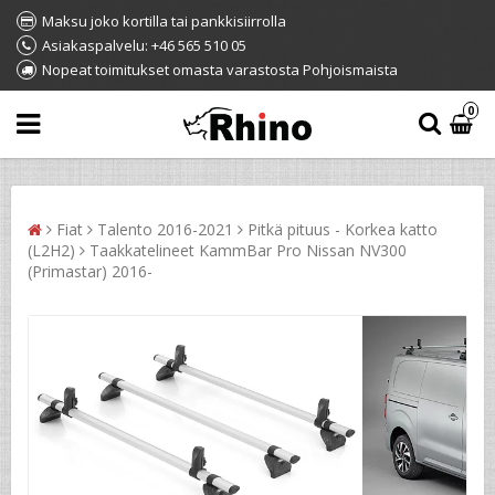
Maksu joko kortilla tai pankkisiirrolla
Asiakaspalvelu: +46 565 510 05
Nopeat toimitukset omasta varastosta Pohjoismaista
0
Fiat
Talento 2016-2021
Pitkä pituus - Korkea katto
(L2H2)
Taakkatelineet KammBar Pro Nissan NV300
(Primastar) 2016-