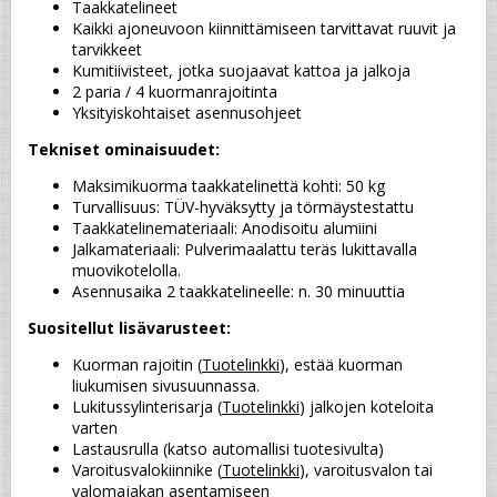
Taakkatelineet
Kaikki ajoneuvoon kiinnittämiseen tarvittavat ruuvit ja 
tarvikkeet
Kumitiivisteet, jotka suojaavat kattoa ja jalkoja
2 paria / 4 kuormanrajoitinta
Yksityiskohtaiset asennusohjeet
Tekniset ominaisuudet:
Maksimikuorma taakkatelinettä kohti: 50 kg
Turvallisuus: TÜV-hyväksytty ja törmäystestattu
Taakkatelinemateriaali: Anodisoitu alumiini
Jalkamateriaali: Pulverimaalattu teräs lukittavalla 
muovikotelolla.
Asennusaika 2 taakkatelineelle: n. 30 minuuttia
Suositellut lisävarusteet:
Kuorman rajoitin (
Tuotelinkki
), estää kuorman 
liukumisen sivusuunnassa.
Lukitussylinterisarja (
Tuotelinkki
) jalkojen koteloita 
varten
Lastausrulla (katso automallisi tuotesivulta)
Varoitusvalokiinnike (
Tuotelinkki
), varoitusvalon tai 
valomajakan asentamiseen