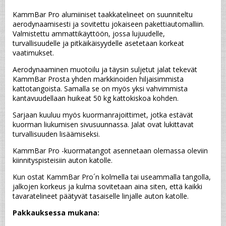
KammBar Pro alumiiniset taakkatelineet on suunniteltu 
aerodynaamisesti ja sovitettu jokaiseen pakettiautomalliin. 
Valmistettu ammattikäyttöön, jossa lujuudelle, 
turvallisuudelle ja pitkäikäisyydelle asetetaan korkeat 
vaatimukset.
Aerodynaaminen muotoilu ja täysin suljetut jalat tekevät 
KammBar Prosta yhden markkinoiden hiljaisimmista 
kattotangoista. Samalla se on myös yksi vahvimmista 
kantavuudellaan huikeat 50 kg kattokiskoa kohden.
Sarjaan kuuluu myös kuormanrajoittimet, jotka estävät 
kuorman liukumisen sivusuunnassa. Jalat ovat lukittavat 
turvallisuuden lisäämiseksi.
KammBar Pro -kuormatangot asennetaan olemassa oleviin 
kiinnityspisteisiin auton katolle.
Kun ostat KammBar Pro´n kolmella tai useammalla tangolla, 
jalkojen korkeus ja kulma sovitetaan aina siten, että kaikki 
tavaratelineet päätyvät tasaiselle linjalle auton katolle.
Pakkauksessa mukana: