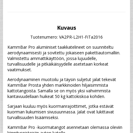
Kuvaus
Tuotenumero: VA2PR-L2H1-FiTa2016
KammBar Pro alumiiniset taakkatelineet on suunniteltu 
aerodynaamisesti ja sovitettu jokaiseen pakettiautomalliin. 
Valmistettu ammattikäyttöön, jossa lujuudelle, 
turvallisuudelle ja pitkäikäisyydelle asetetaan korkeat 
vaatimukset.
Aerodynaaminen muotoilu ja täysin suljetut jalat tekevät 
KammBar Prosta yhden markkinoiden hiljaisimmista 
kattotangoista. Samalla se on myös yksi vahvimmista 
kantavuudellaan huikeat 50 kg kattokiskoa kohden.
Sarjaan kuuluu myös kuormanrajoittimet, jotka estävät 
kuorman liukumisen sivusuunnassa. Jalat ovat lukittavat 
turvallisuuden lisäämiseksi.
KammBar Pro -kuormatangot asennetaan olemassa oleviin 
kiinnityspisteisiin auton katolle.