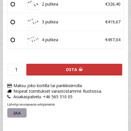
2 putkea
€326,40
3 putkea
€419,67
4 putkea
€497,04
OSTA
Maksu joko kortilla tai pankkisiirrolla
Nopeat toimitukset varastostamme Ruotsissa.
Asiakaspalvelu: +46 565 510 05
Lähetys seuraavana arkipäivänä
JAA