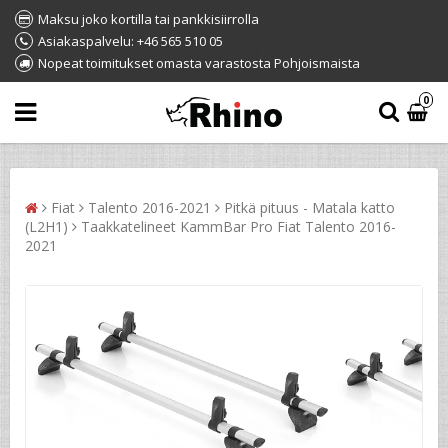
Maksu joko kortilla tai pankkisiirrolla
Asiakaspalvelu: +46 565 510 05
Nopeat toimitukset omasta varastosta Pohjoismaista
0
Fiat
Talento 2016-2021
Pitkä pituus - Matala katto
(L2H1)
Taakkatelineet KammBar Pro Fiat Talento 2016-
2021