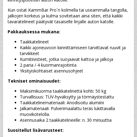
Kun ostat KammBar Pro´n kolmella tai useammalla tangolla, 
jalkojen korkeus ja kulma sovitetaan aina siten, että kaikki 
tavaratelineet päätyvät tasaiselle linjalle auton katolle.
Pakkauksessa mukana:
Taakkatelineet
Kaikki ajoneuvoon kiinnittämiseen tarvittavat ruuvit ja 
tarvikkeet
Kumitiivisteet, jotka suojaavat kattoa ja jalkoja
2 paria / 4 kuormanrajoitinta
Yksityiskohtaiset asennusohjeet
Tekniset ominaisuudet:
Maksimikuorma taakkatelinettä kohti: 50 kg
Turvallisuus: TÜV-hyväksytty ja törmäystestattu
Taakkatelinemateriaali: Anodisoitu alumiini
Jalkamateriaali: Pulverimaalattu teräs lukittavalla 
muovikotelolla.
Asennusaika 2 taakkatelineelle: n. 30 minuuttia
Suositellut lisävarusteet: