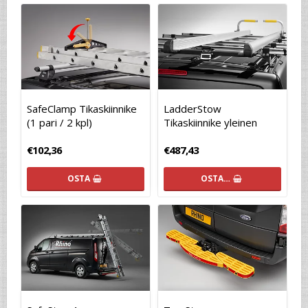
SafeClamp Tikaskiinnike
LadderStow
(1 pari / 2 kpl)
Tikaskiinnike yleinen
€102,36
€487,43
OSTA
OSTA…