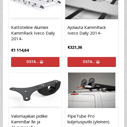
Kattoteline Alumiini
Ajolauta KammRack
KammRack Iveco Daily
Iveco Daily 2014-
2014-
€321,36
€1 114,64
OSTA…
OSTA…
Valomajakan pidike
PipeTube Pro
KammBar lle ja
kuljetusputki (yleinen)