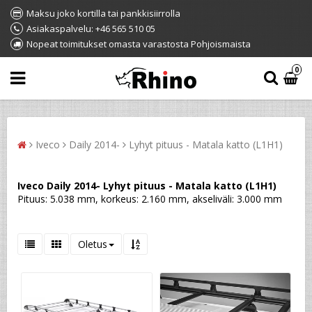
Maksu joko kortilla tai pankkisiirrolla
Asiakaspalvelu: +46 565 510 05
Nopeat toimitukset omasta varastosta Pohjoismaista
0
Iveco
Daily 2014-
Lyhyt pituus - Matala katto (L1H1)
Iveco Daily 2014- Lyhyt pituus - Matala katto (L1H1)
Pituus: 5.038 mm, korkeus: 2.160 mm, akseliväli: 3.000 mm
Oletus