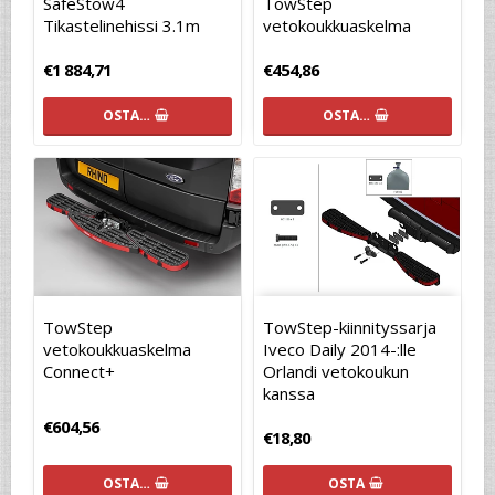
SafeStow4
TowStep
Tikastelinehissi 3.1m
vetokoukkuaskelma
€1 884,71
€454,86
OSTA…
OSTA…
TowStep
TowStep-kiinnityssarja
vetokoukkuaskelma
Iveco Daily 2014-:lle
Connect+
Orlandi vetokoukun
kanssa
€604,56
€18,80
OSTA…
OSTA