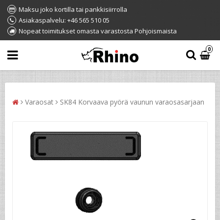
Maksu joko kortilla tai pankkisiirrolla
Asiakaspalvelu: +46 565 510 05
Nopeat toimitukset omasta varastosta Pohjoismaista
0
Varaosat
SK84 Korvaava pyörä vaunun varaosasarjaan