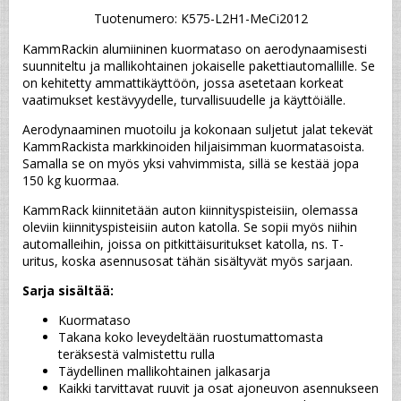
Tuotenumero: K575-L2H1-MeCi2012
KammRackin alumiininen kuormataso on aerodynaamisesti 
suunniteltu ja mallikohtainen jokaiselle pakettiautomallille. Se 
on kehitetty ammattikäyttöön, jossa asetetaan korkeat 
vaatimukset kestävyydelle, turvallisuudelle ja käyttöiälle.
Aerodynaaminen muotoilu ja kokonaan suljetut jalat tekevät 
KammRackista markkinoiden hiljaisimman kuormatasoista. 
Samalla se on myös yksi vahvimmista, sillä se kestää jopa 
150 kg kuormaa.
KammRack kiinnitetään auton kiinnityspisteisiin, olemassa 
oleviin kiinnityspisteisiin auton katolla. Se sopii myös niihin 
automalleihin, joissa on pitkittäisuritukset katolla, ns. T-
uritus, koska asennusosat tähän sisältyvät myös sarjaan.
Sarja sisältää:
Kuormataso
Takana koko leveydeltään ruostumattomasta 
teräksestä valmistettu rulla
Täydellinen mallikohtainen jalkasarja
Kaikki tarvittavat ruuvit ja osat ajoneuvon asennukseen