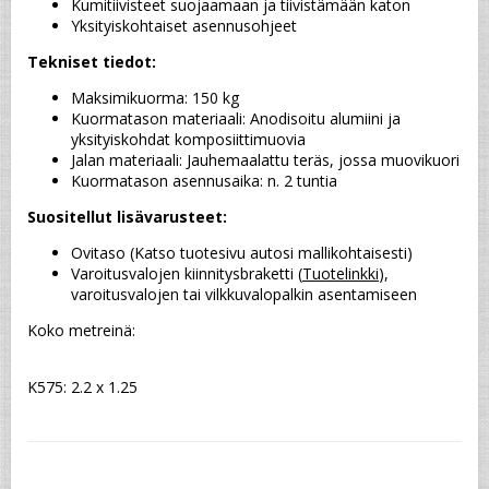
Kumitiivisteet suojaamaan ja tiivistämään katon
Yksityiskohtaiset asennusohjeet
Tekniset tiedot:
Maksimikuorma: 150 kg
Kuormatason materiaali: Anodisoitu alumiini ja 
yksityiskohdat komposiittimuovia
Jalan materiaali: Jauhemaalattu teräs, jossa muovikuori
Kuormatason asennusaika: n. 2 tuntia
Suositellut lisävarusteet:
Ovitaso (Katso tuotesivu autosi mallikohtaisesti)
Varoitusvalojen kiinnitysbraketti (
Tuotelinkki
), 
varoitusvalojen tai vilkkuvalopalkin asentamiseen
Koko metreinä:
K575: 2.2 x 1.25