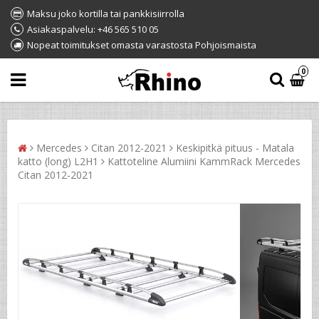
Maksu joko kortilla tai pankkisiirrolla
Asiakaspalvelu: +46 565 510 05
Nopeat toimitukset omasta varastosta Pohjoismaista
0
Mercedes
Citan 2012-2021
Keskipitkä pituus - Matala
katto (long) L2H1
Kattoteline Alumiini KammRack Mercedes
Citan 2012-2021