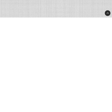
Rhinostore.fi
Rhino Products Nordic AB
Processvägen 2
43533 Mölnlycke
Sweden
info@rhinostore.fi