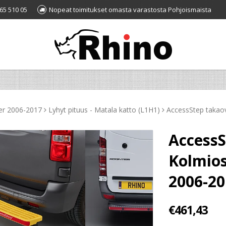
65 510 05
Nopeat toimitukset omasta varastosta Pohjoismaista
ter 2006-2017
Lyhyt pituus - Matala katto (L1H1)
AccessStep takaov
AccessS
Kolmios
2006-20
€461,43