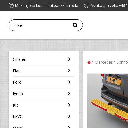
Maksu joko kortilla tai pankkisiirrolla
Asiakaspalvelu: +46 5
Citroën
Mercedes
Sprin
Fiat
Ford
Iveco
Kia
LEVC
MAN