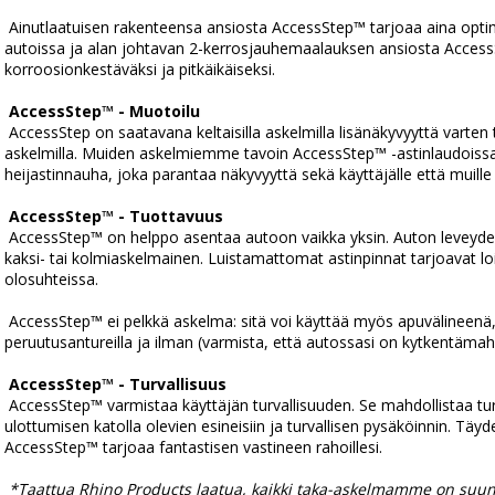
 Ainutlaatuisen rakenteensa ansiosta AccessStep™ tarjoaa aina optimaalisen askelkorkeuden kaikissa 
autoissa ja alan johtavan 2-kerrosjauhemaalauksen ansiosta Access
korroosionkestäväksi ja pitkäikäiseksi.
AccessStep™ - Muotoilu
 AccessStep on saatavana keltaisilla askelmilla lisänäkyvyyttä varten tai auton koriin sulautuvilla mustilla 
askelmilla. Muiden askelmiemme tavoin AccessStep™ -astinlaudoissa 
heijastinnauha, joka parantaa näkyvyyttä sekä käyttäjälle että muille ku
AccessStep™ - Tuottavuus
 AccessStep™ on helppo asentaa autoon vaikka yksin. Auton leveydestä riippuen AccessStep™ on joko 
kaksi- tai kolmiaskelmainen. Luistamattomat astinpinnat tarjoavat loi
olosuhteissa.
 AccessStep™ ei pelkkä askelma: sitä voi käyttää myös apuvälineenä, sillä se on saatavana 
peruutusantureilla ja ilman (varmista, että autossasi on kytkentäma
AccessStep™ - Turvallisuus
 AccessStep™ varmistaa käyttäjän turvallisuuden. Se mahdollistaa turvallisen siirtymisen autosta maahan, 
ulottumisen katolla olevien esineisiin ja turvallisen pysäköinnin. Täyd
AccessStep™ tarjoaa fantastisen vastineen rahoillesi.
*Taattua Rhino Products laatua, kaikki taka-askelmamme on suunni