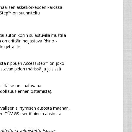
Step™ on suunniteltu 
on erittäin heijastava Rhino -
ljettajille.
stavan pidon märissä ja jäisissä 
hdollisuus ennen ostamista).
en TÜV GS -sertifioinnin ansiosta 
teltu ja valmistettu Isossa-