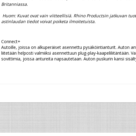
Britanniassa.
 Huom: Kuvat ovat vain viitteellisiä. Rhino Productsin jatkuvan tuotekehityksen vuoksi AccessStep™ -
astinlaudan tiedot voivat poiketa ilmoitetuista.
Connect+
Autoille, joissa on alkuperäiset asennettu pysäköintianturit. Auton antu
liitetään helposti valmiiksi asennettuun plug-play-kaapeliliitäntään. V
sovittimia, joissa antureita napsautetaan. Auton puskurin kansi sisält