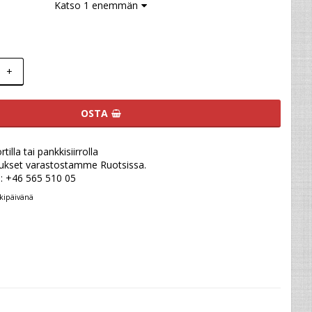
Katso 1 enemmän
+
OSTA
illa tai pankkisiirrolla
ukset varastostamme Ruotsissa.
u: +46 565 510 05
kipäivänä