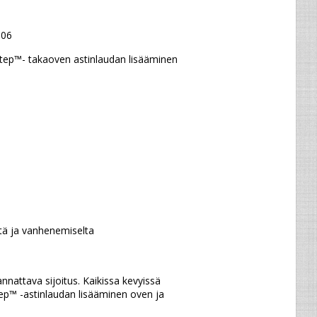
006
tep™- takaoven astinlaudan lisääminen 
tä ja vanhenemiselta
p™ -astinlaudan lisääminen oven ja 