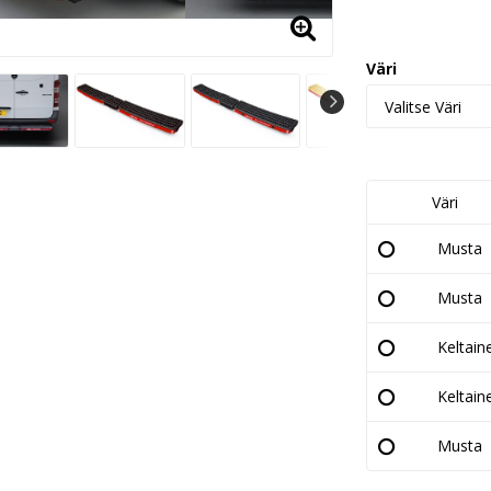
Väri
Väri
Musta
Musta
Keltain
Keltain
Musta