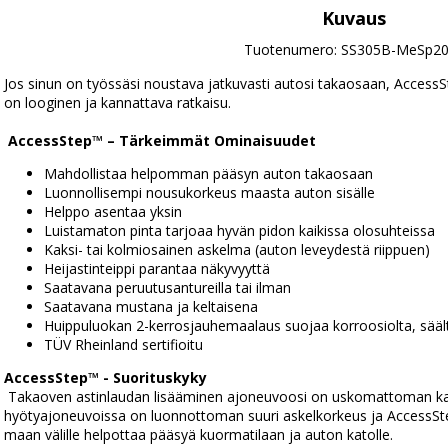
Kuvaus
Tuotenumero: SS305B-MeSp2
Jos sinun on työssäsi noustava jatkuvasti autosi takaosaan, AccessS
on looginen ja kannattava ratkaisu.
AccessStep™ – Tärkeimmät Ominaisuudet
Mahdollistaa helpomman pääsyn auton takaosaan
Luonnollisempi nousukorkeus maasta auton sisälle
Helppo asentaa yksin
Luistamaton pinta tarjoaa hyvän pidon kaikissa olosuhteissa
Kaksi- tai kolmiosainen askelma (auton leveydestä riippuen)
Heijastinteippi parantaa näkyvyyttä
Saatavana peruutusantureilla tai ilman
Saatavana mustana ja keltaisena
Huippuluokan 2-kerrosjauhemaalaus suojaa korroosiolta, sääl
TÜV Rheinland sertifioitu
AccessStep™ - Suorituskyky
 Takaoven astinlaudan lisääminen ajoneuvoosi on uskomattoman kannattava sijoitus. Kaikissa kevyissä 
hyötyajoneuvoissa on luonnottoman suuri askelkorkeus ja AccessSte
maan välille helpottaa pääsyä kuormatilaan ja auton katolle.