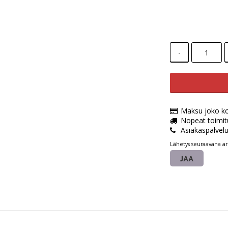
-
Maksu joko kort
Nopeat toimit
Asiakaspalvel
Lähetys seuraavana ar
JAA