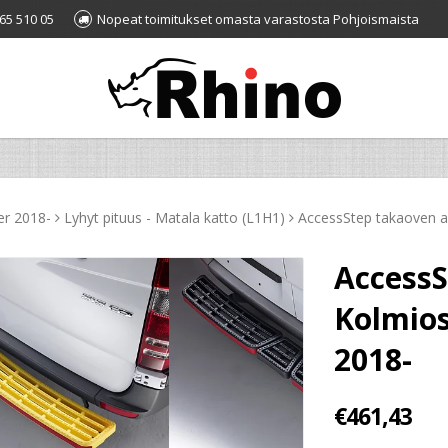
65 510 05
Nopeat toimitukset omasta varastosta Pohjoismaista
er 2018-
Lyhyt pituus - Matala katto (L1H1)
AccessStep takaoven a
AccessS
Kolmios
2018-
€461,43