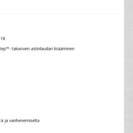
018
tep™- takaoven astinlaudan lisääminen 
tä ja vanhenemiselta