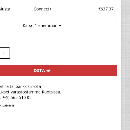
Musta
Connect+
€637,37
Katso 1 enemmän
+
OSTA
illa tai pankkisiirrolla
ukset varastostamme Ruotsissa.
u: +46 565 510 05
kipäivänä