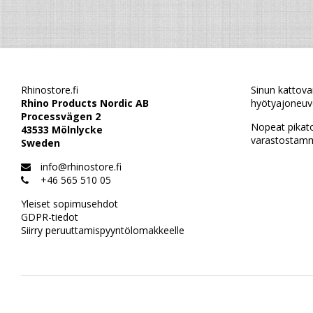
Rhinostore.fi
Sinun kattova
Rhino Products Nordic AB
hyötyajoneuvo
Processvägen 2
Nopeat pikat
43533 Mölnlycke
varastostamm
Sweden
info@rhinostore.fi
+46 565 510 05
Yleiset sopimusehdot
GDPR-tiedot
Siirry peruuttamispyyntölomakkeelle