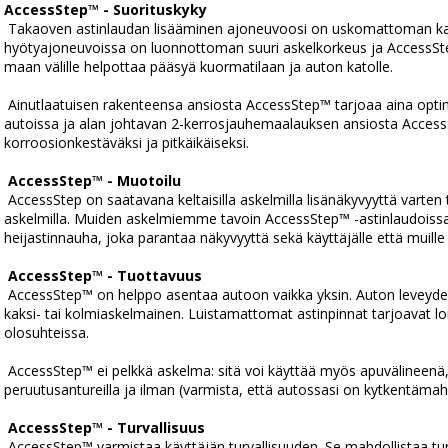
AccessStep™ - Suorituskyky
 Takaoven astinlaudan lisääminen ajoneuvoosi on uskomattoman kannattava sijoitus. Kaikissa kevyissä 
hyötyajoneuvoissa on luonnottoman suuri askelkorkeus ja AccessSte
maan välille helpottaa pääsyä kuormatilaan ja auton katolle.
 Ainutlaatuisen rakenteensa ansiosta AccessStep™ tarjoaa aina optimaalisen askelkorkeuden kaikissa 
autoissa ja alan johtavan 2-kerrosjauhemaalauksen ansiosta Access
korroosionkestäväksi ja pitkäikäiseksi.
AccessStep™ - Muotoilu
 AccessStep on saatavana keltaisilla askelmilla lisänäkyvyyttä varten tai auton koriin sulautuvilla mustilla 
askelmilla. Muiden askelmiemme tavoin AccessStep™ -astinlaudoissa 
heijastinnauha, joka parantaa näkyvyyttä sekä käyttäjälle että muille ku
AccessStep™ - Tuottavuus
 AccessStep™ on helppo asentaa autoon vaikka yksin. Auton leveydestä riippuen AccessStep™ on joko 
kaksi- tai kolmiaskelmainen. Luistamattomat astinpinnat tarjoavat loi
olosuhteissa.
 AccessStep™ ei pelkkä askelma: sitä voi käyttää myös apuvälineenä, sillä se on saatavana 
peruutusantureilla ja ilman (varmista, että autossasi on kytkentäma
AccessStep™ - Turvallisuus
 AccessStep™ varmistaa käyttäjän turvallisuuden. Se mahdollistaa turvallisen siirtymisen autosta maahan, 