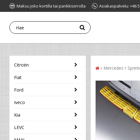
Maksu joko kortilla tai pankkisiirrolla
Asiakaspalvelu: +46 5
Citroën
Mercedes
Sprint
Fiat
Ford
Iveco
Kia
LEVC
MAN