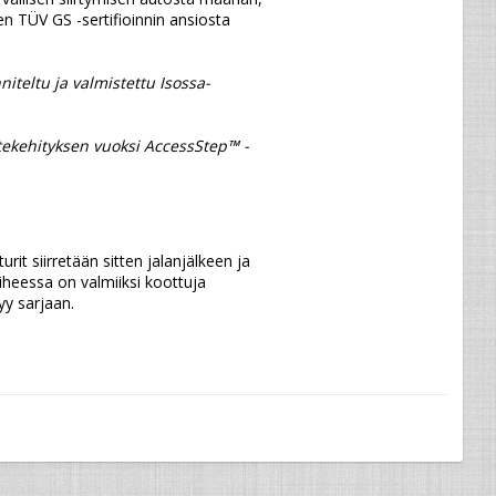
en TÜV GS -sertifioinnin ansiosta 
teltu ja valmistettu Isossa-
rit siirretään sitten jalanjälkeen ja 
aiheessa on valmiiksi koottuja 
yy sarjaan.