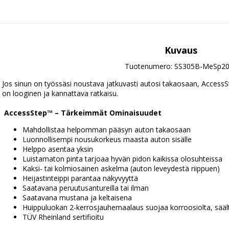
Kuvaus
Tuotenumero: SS305B-MeSp2
Jos sinun on työssäsi noustava jatkuvasti autosi takaosaan, AccessS
on looginen ja kannattava ratkaisu.
AccessStep™ – Tärkeimmät Ominaisuudet
Mahdollistaa helpomman pääsyn auton takaosaan
Luonnollisempi nousukorkeus maasta auton sisälle
Helppo asentaa yksin
Luistamaton pinta tarjoaa hyvän pidon kaikissa olosuhteissa
Kaksi- tai kolmiosainen askelma (auton leveydestä riippuen)
Heijastinteippi parantaa näkyvyyttä
Saatavana peruutusantureilla tai ilman
Saatavana mustana ja keltaisena
Huippuluokan 2-kerrosjauhemaalaus suojaa korroosiolta, sääl
TÜV Rheinland sertifioitu