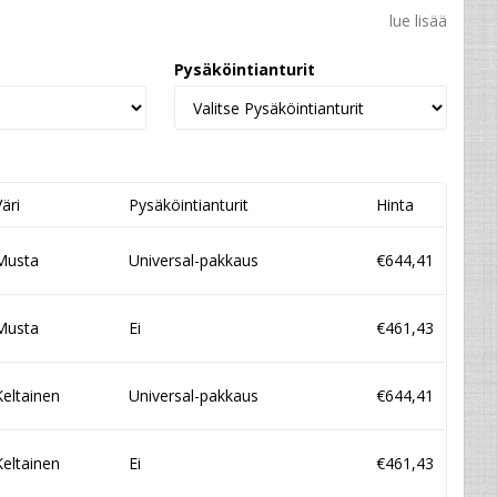
lue lisää
Pysäköintianturit
Väri
Pysäköintianturit
Hinta
Musta
Universal-pakkaus
€644,41
Musta
Ei
€461,43
Keltainen
Universal-pakkaus
€644,41
Keltainen
Ei
€461,43