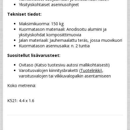
Yksityiskohtaiset asennusohjeet
Tekniset tiedot:
Maksimikuorma: 150 kg
Kuormatason materiaali: Anodisoitu alumiini ja 
yksityiskohdat komposiittimuovia
Jalan materiaali: Jauhemaalattu teräs, jossa muovikuori
Kuormatason asennusaika: n. 2 tuntia
Suositellut lisävarusteet:
Ovitaso (Katso tuotesivu autosi mallikohtaisesti)
Varoitusvalojen kiinnitysbraketti (
Tuotelinkki
), 
varoitusvalojen tai vilkkuvalopalkin asentamiseen
Koko metreinä:
K521: 4.4 x 1.6