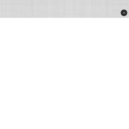
Rhinostore.fi
Rhino Products Nordic AB
Processvägen 2
43533 Mölnlycke
Sweden
info@rhinostore.fi