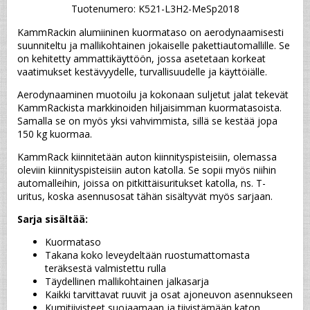
Tuotenumero: K521-L3H2-MeSp2018
KammRackin alumiininen kuormataso on aerodynaamisesti 
suunniteltu ja mallikohtainen jokaiselle pakettiautomallille. Se 
on kehitetty ammattikäyttöön, jossa asetetaan korkeat 
vaatimukset kestävyydelle, turvallisuudelle ja käyttöiälle.
Aerodynaaminen muotoilu ja kokonaan suljetut jalat tekevät 
KammRackista markkinoiden hiljaisimman kuormatasoista. 
Samalla se on myös yksi vahvimmista, sillä se kestää jopa 
150 kg kuormaa.
KammRack kiinnitetään auton kiinnityspisteisiin, olemassa 
oleviin kiinnityspisteisiin auton katolla. Se sopii myös niihin 
automalleihin, joissa on pitkittäisuritukset katolla, ns. T-
uritus, koska asennusosat tähän sisältyvät myös sarjaan.
Sarja sisältää:
Kuormataso
Takana koko leveydeltään ruostumattomasta 
teräksestä valmistettu rulla
Täydellinen mallikohtainen jalkasarja
Kaikki tarvittavat ruuvit ja osat ajoneuvon asennukseen
Kumitiivisteet suojaamaan ja tiivistämään katon