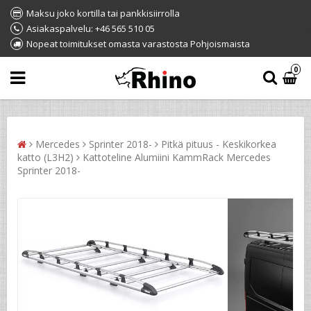
Maksu joko kortilla tai pankkisiirrolla
Asiakaspalvelu: +46 565 510 05
Nopeat toimitukset omasta varastosta Pohjoismaista
0
Mercedes
Sprinter 2018-
Pitkä pituus - Keskikorkea
katto (L3H2)
Kattoteline Alumiini KammRack Mercedes
Sprinter 2018-