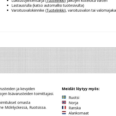
Lukitussylinterisarja (
Tuotelinkki
) jalkojen koteloita varten
Lastausrulla (katso automallisi tuotesivulta)
Varoitusvalokiinnike (
Tuotelinkki
), varoitusvalon tai valomaja
rusteiden ja kevyiden
Meidät löytyy myös:
jen lisävarusteiden toimittajasi.
Ruotsi
oimitukset omasta
Norja
e Mölnlyckessä, Ruotsissa.
Ranska
Alankomaat