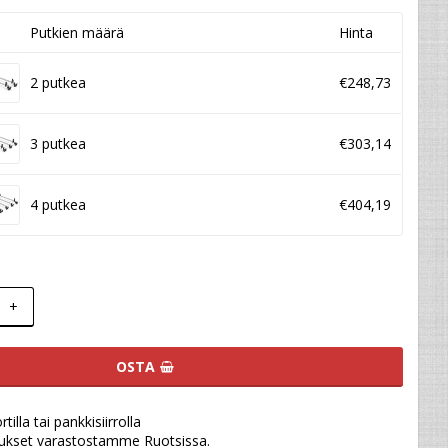
Putkien määrä
Hinta
2 putkea
€248,73
3 putkea
€303,14
4 putkea
€404,19
+
OSTA
illa tai pankkisiirrolla
ukset varastostamme Ruotsissa.