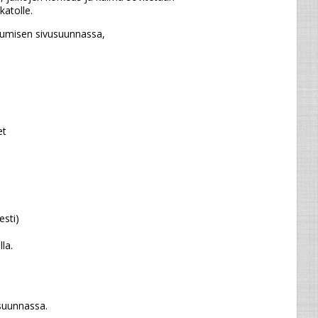
katolle.
ukumisen sivusuunnassa,
et
esti)
la.
suunnassa.