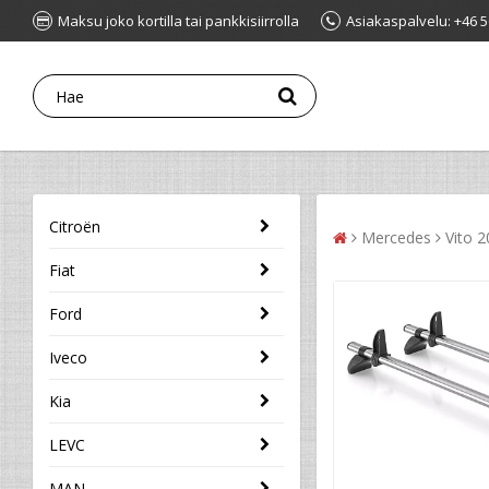
Maksu joko kortilla tai pankkisiirrolla
Asiakaspalvelu: +46 5
Citroën
Mercedes
Vito 
Fiat
Ford
Iveco
Kia
LEVC
MAN