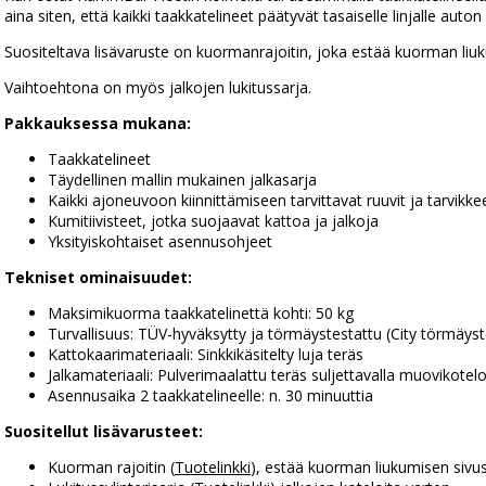
aina siten, että kaikki taakkatelineet päätyvät tasaiselle linjalle auton 
Suositeltava lisävaruste on kuormanrajoitin, joka estää kuorman li
Vaihtoehtona on myös jalkojen lukitussarja.
Pakkauksessa mukana:
Taakkatelineet
Täydellinen mallin mukainen jalkasarja
Kaikki ajoneuvoon kiinnittämiseen tarvittavat ruuvit ja tarvikke
Kumitiivisteet, jotka suojaavat kattoa ja jalkoja
Yksityiskohtaiset asennusohjeet
Tekniset ominaisuudet:
Maksimikuorma taakkatelinettä kohti: 50 kg
Turvallisuus: TÜV-hyväksytty ja törmäystestattu (City törmäyst
Kattokaarimateriaali: Sinkkikäsitelty luja teräs
Jalkamateriaali: Pulverimaalattu teräs suljettavalla muovikotelol
Asennusaika 2 taakkatelineelle: n. 30 minuuttia
Suositellut lisävarusteet:
Kuorman rajoitin (
Tuotelinkki
), estää kuorman liukumisen sivu