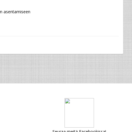
kan asentamiseen
Seuraa meitä Facebookissa!