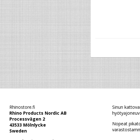
Rhinostore.fi
Sinun kattova
Rhino Products Nordic AB
hyötyajoneuvo
Processvägen 2
Nopeat pikat
43533 Mölnlycke
varastostamm
Sweden