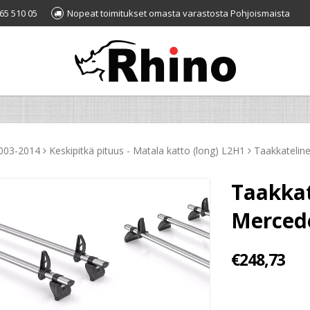
65 510 05
Nopeat toimitukset omasta varastosta Pohjoismaista
2003-2014
Keskipitkä pituus - Matala katto (long) L2H1
Taakkatelin
Taakka
Mercede
€248,73