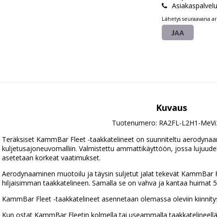
Asiakaspalvel
Lähetys seuraavana ar
JAA
Kuvaus
Tuotenumero: RA2FL-L2H1-MeVi
Teräksiset KammBar Fleet -taakkatelineet on suunniteltu aerodynaami
kuljetusajoneuvomalliin. Valmistettu ammattikäyttöön, jossa lujuudelle,
asetetaan korkeat vaatimukset.
Aerodynaaminen muotoilu ja täysin suljetut jalat tekevät KammBar F
hiljaisimman taakkatelineen. Samalla se on vahva ja kantaa huimat 50
KammBar Fleet -taakkatelineet asennetaan olemassa oleviin kiinnitysp
Kun ostat KammBar Fleetin kolmella tai useammalla taakkatelineellä,