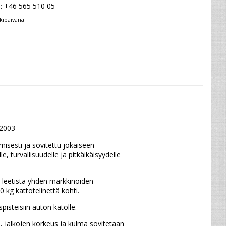
u: +46 565 510 05
kipäivänä
2003
sesti ja sovitettu jokaiseen 
 turvallisuudelle ja pitkäikäisyydelle 
leetistä yhden markkinoiden 
 kg kattotelinettä kohti.
isteisiin auton katolle.
 jalkojen korkeus ja kulma sovitetaan 