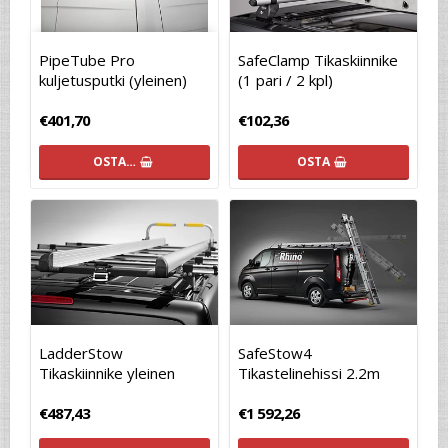
PipeTube Pro
SafeClamp Tikaskiinnike
kuljetusputki (yleinen)
(1 pari / 2 kpl)
€401,70
€102,36
OSTA…
OSTA
LadderStow
SafeStow4
Tikaskiinnike yleinen
Tikastelinehissi 2.2m
€487,43
€1 592,26