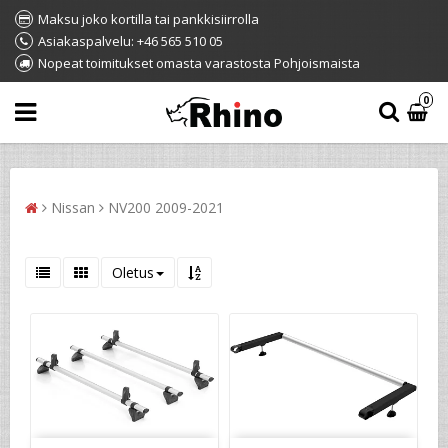
Maksu joko kortilla tai pankkisiirrolla
Asiakaspalvelu: +46 565 510 05
Nopeat toimitukset omasta varastosta Pohjoismaista
0
Nissan
NV200 2009-2021
Oletus