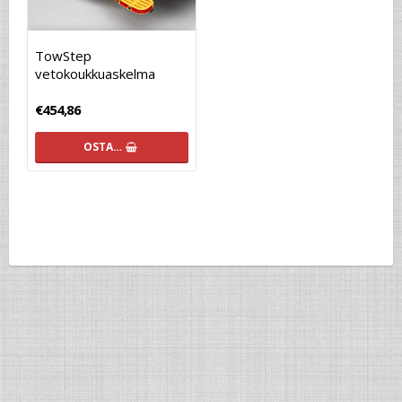
TowStep
vetokoukkuaskelma
€454,86
OSTA…