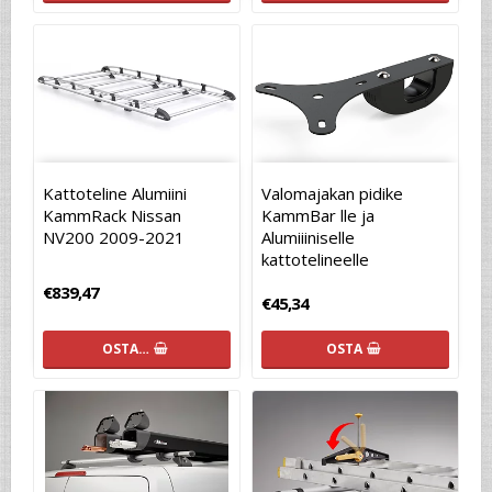
Kattoteline Alumiini
Valomajakan pidike
KammRack Nissan
KammBar lle ja
NV200 2009-2021
Alumiiiniselle
kattotelineelle
€839,47
€45,34
OSTA…
OSTA