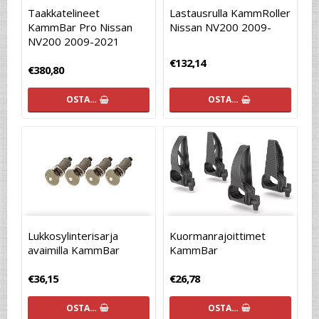
Taakkatelineet
Lastausrulla KammRoller
KammBar Pro Nissan
Nissan NV200 2009-
NV200 2009-2021
€132,14
€380,80
OSTA…
OSTA…
Lukkosylinterisarja
Kuormanrajoittimet
avaimilla KammBar
KammBar
€36,15
€26,78
OSTA…
OSTA…