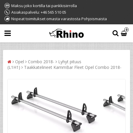
Maksu joko kortilla tai pankkisiirrolla
Asiakaspalvelu: +46 565 510 05
Nopeat toimitukset omasta varastosta Pohjoismaista
0
Opel
Combo 2018-
Lyhyt pituus
(L1H1)
Taakkatelineet KammBar Fleet Opel Combo 2018-