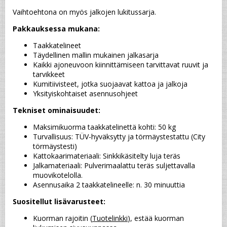
Vaihtoehtona on myös jalkojen lukitussarja.
Pakkauksessa mukana:
Taakkatelineet
Täydellinen mallin mukainen jalkasarja
Kaikki ajoneuvoon kiinnittämiseen tarvittavat ruuvit ja 
tarvikkeet
Kumitiivisteet, jotka suojaavat kattoa ja jalkoja
Yksityiskohtaiset asennusohjeet
Tekniset ominaisuudet:
Maksimikuorma taakkatelinettä kohti: 50 kg
Turvallisuus: TÜV-hyväksytty ja törmäystestattu (City 
törmäystesti)
Kattokaarimateriaali: Sinkkikäsitelty luja teräs
Jalkamateriaali: Pulverimaalattu teräs suljettavalla 
muovikotelolla.
Asennusaika 2 taakkatelineelle: n. 30 minuuttia
Suositellut lisävarusteet:
Kuorman rajoitin (
Tuotelinkki
), estää kuorman 