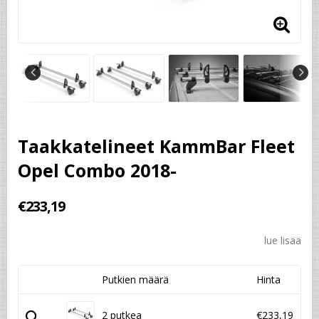
Taakkatelineet KammBar Fleet
Opel Combo 2018-
€233,19
lue lisää
Putkien määrä
Hinta
2 putkea
€233,19