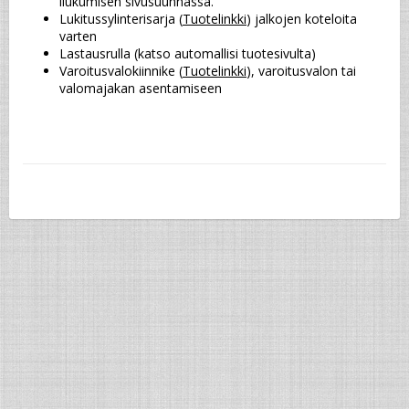
liukumisen sivusuunnassa.
Lukitussylinterisarja (
Tuotelinkki
) jalkojen koteloita 
varten
Lastausrulla (katso automallisi tuotesivulta)
Varoitusvalokiinnike (
Tuotelinkki
), varoitusvalon tai 
valomajakan asentamiseen