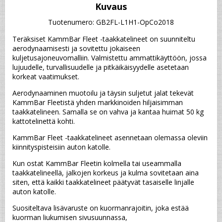
Kuvaus
Tuotenumero: GB2FL-L1H1-OpCo2018
Teräksiset KammBar Fleet -taakkatelineet on suunniteltu 
aerodynaamisesti ja sovitettu jokaiseen 
kuljetusajoneuvomalliin. Valmistettu ammattikäyttöön, jossa 
lujuudelle, turvallisuudelle ja pitkäikäisyydelle asetetaan 
korkeat vaatimukset.
Aerodynaaminen muotoilu ja täysin suljetut jalat tekevät 
KammBar Fleetistä yhden markkinoiden hiljaisimman 
taakkatelineen. Samalla se on vahva ja kantaa huimat 50 kg 
kattotelinettä kohti.
KammBar Fleet -taakkatelineet asennetaan olemassa oleviin 
kiinnityspisteisiin auton katolle.
Kun ostat KammBar Fleetin kolmella tai useammalla 
taakkatelineellä, jalkojen korkeus ja kulma sovitetaan aina 
siten, että kaikki taakkatelineet päätyvät tasaiselle linjalle 
auton katolle.
Suositeltava lisävaruste on kuormanrajoitin, joka estää 
kuorman liukumisen sivusuunnassa,