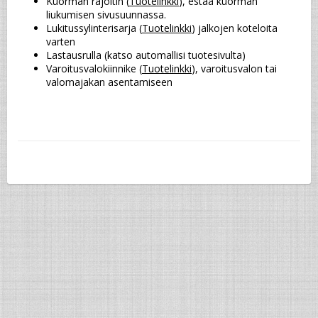
Kuorman rajoitin (
Tuotelinkki
), estää kuorman 
liukumisen sivusuunnassa.
Lukitussylinterisarja (
Tuotelinkki
) jalkojen koteloita 
varten
Lastausrulla (katso automallisi tuotesivulta)
Varoitusvalokiinnike (
Tuotelinkki
), varoitusvalon tai 
valomajakan asentamiseen