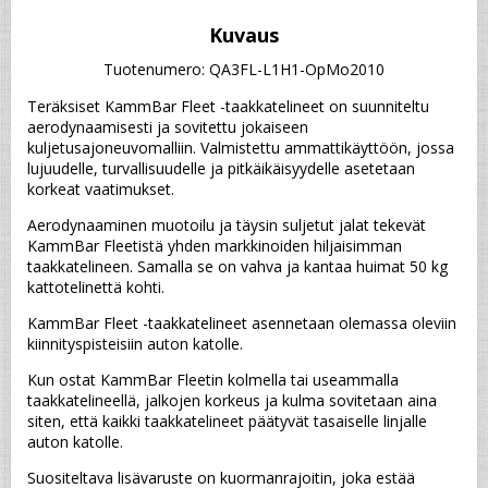
Kuvaus
Tuotenumero: QA3FL-L1H1-OpMo2010
Teräksiset KammBar Fleet -taakkatelineet on suunniteltu 
aerodynaamisesti ja sovitettu jokaiseen 
kuljetusajoneuvomalliin. Valmistettu ammattikäyttöön, jossa 
lujuudelle, turvallisuudelle ja pitkäikäisyydelle asetetaan 
korkeat vaatimukset.
Aerodynaaminen muotoilu ja täysin suljetut jalat tekevät 
KammBar Fleetistä yhden markkinoiden hiljaisimman 
taakkatelineen. Samalla se on vahva ja kantaa huimat 50 kg 
kattotelinettä kohti.
KammBar Fleet -taakkatelineet asennetaan olemassa oleviin 
kiinnityspisteisiin auton katolle.
Kun ostat KammBar Fleetin kolmella tai useammalla 
taakkatelineellä, jalkojen korkeus ja kulma sovitetaan aina 
siten, että kaikki taakkatelineet päätyvät tasaiselle linjalle 
auton katolle.
Suositeltava lisävaruste on kuormanrajoitin, joka estää 