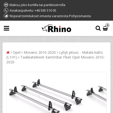
Maksu joko kortilla tai pankkisiirrolla
Asiakaspalvelu: +46 565 510 05
Nopeat toimitukset omasta varastosta Pohjoismaista
0
Opel
Movano 2010-2020
Lyhyt pituus - Matala katto
(L1H1)
Taakkatelineet KammBar Fleet Opel Movano 2010-
2020