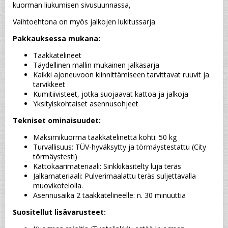
kuorman liukumisen sivusuunnassa,
Vaihtoehtona on myös jalkojen lukitussarja.
Pakkauksessa mukana:
Taakkatelineet
Täydellinen mallin mukainen jalkasarja
Kaikki ajoneuvoon kiinnittämiseen tarvittavat ruuvit ja 
tarvikkeet
Kumitiivisteet, jotka suojaavat kattoa ja jalkoja
Yksityiskohtaiset asennusohjeet
Tekniset ominaisuudet:
Maksimikuorma taakkatelinettä kohti: 50 kg
Turvallisuus: TÜV-hyväksytty ja törmäystestattu (City 
törmäystesti)
Kattokaarimateriaali: Sinkkikäsitelty luja teräs
Jalkamateriaali: Pulverimaalattu teräs suljettavalla 
muovikotelolla.
Asennusaika 2 taakkatelineelle: n. 30 minuuttia
Suositellut lisävarusteet: