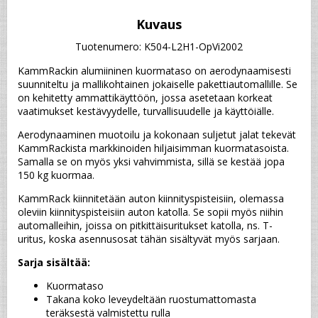
Kuvaus
Tuotenumero: K504-L2H1-OpVi2002
KammRackin alumiininen kuormataso on aerodynaamisesti 
suunniteltu ja mallikohtainen jokaiselle pakettiautomallille. Se 
on kehitetty ammattikäyttöön, jossa asetetaan korkeat 
vaatimukset kestävyydelle, turvallisuudelle ja käyttöiälle.
Aerodynaaminen muotoilu ja kokonaan suljetut jalat tekevät 
KammRackista markkinoiden hiljaisimman kuormatasoista. 
Samalla se on myös yksi vahvimmista, sillä se kestää jopa 
150 kg kuormaa.
KammRack kiinnitetään auton kiinnityspisteisiin, olemassa 
oleviin kiinnityspisteisiin auton katolla. Se sopii myös niihin 
automalleihin, joissa on pitkittäisuritukset katolla, ns. T-
uritus, koska asennusosat tähän sisältyvät myös sarjaan.
Sarja sisältää:
Kuormataso
Takana koko leveydeltään ruostumattomasta 
teräksestä valmistettu rulla