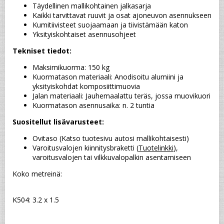
Täydellinen mallikohtainen jalkasarja
Kaikki tarvittavat ruuvit ja osat ajoneuvon asennukseen
Kumitiivisteet suojaamaan ja tiivistämään katon
Yksityiskohtaiset asennusohjeet
Tekniset tiedot:
Maksimikuorma: 150 kg
Kuormatason materiaali: Anodisoitu alumiini ja 
yksityiskohdat komposiittimuovia
Jalan materiaali: Jauhemaalattu teräs, jossa muovikuori
Kuormatason asennusaika: n. 2 tuntia
Suositellut lisävarusteet:
Ovitaso (Katso tuotesivu autosi mallikohtaisesti)
Varoitusvalojen kiinnitysbraketti (
Tuotelinkki
), 
varoitusvalojen tai vilkkuvalopalkin asentamiseen
Koko metreinä:
K504: 3.2 x 1.5