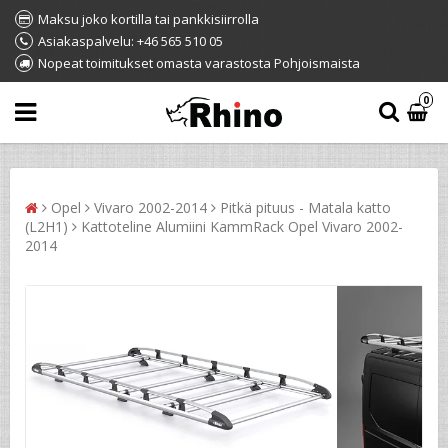
Maksu joko kortilla tai pankkisiirrolla
Asiakaspalvelu: +46 565 510 05
Nopeat toimitukset omasta varastosta Pohjoismaista
0
Opel
Vivaro 2002-2014
Pitkä pituus - Matala katto
(L2H1)
Kattoteline Alumiini KammRack Opel Vivaro 2002-
2014