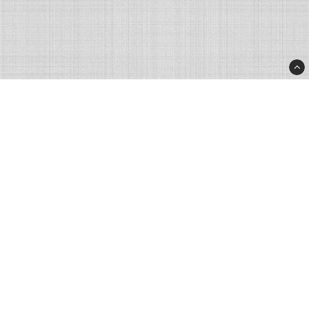
Rhinostore.fi
Rhino Products Nordic AB
Processvägen 2
43533 Mölnlycke