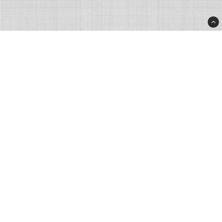
Rhinostore.fi
Rhino Products Nordic AB
Processvägen 2
43533 Mölnlycke
Sweden
info@rhinostore.fi