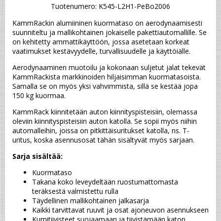
Tuotenumero: K545-L2H1-PeBo2006
KammRackin alumiininen kuormataso on aerodynaamisesti 
suunniteltu ja mallikohtainen jokaiselle pakettiautomallille. Se 
on kehitetty ammattikäyttöön, jossa asetetaan korkeat 
vaatimukset kestävyydelle, turvallisuudelle ja käyttöiälle.
Aerodynaaminen muotoilu ja kokonaan suljetut jalat tekevät 
KammRackista markkinoiden hiljaisimman kuormatasoista. 
Samalla se on myös yksi vahvimmista, sillä se kestää jopa 
150 kg kuormaa.
KammRack kiinnitetään auton kiinnityspisteisiin, olemassa 
oleviin kiinnityspisteisiin auton katolla. Se sopii myös niihin 
automalleihin, joissa on pitkittäisuritukset katolla, ns. T-
uritus, koska asennusosat tähän sisältyvät myös sarjaan.
Sarja sisältää:
Kuormataso
Takana koko leveydeltään ruostumattomasta 
teräksestä valmistettu rulla
Täydellinen mallikohtainen jalkasarja
Kaikki tarvittavat ruuvit ja osat ajoneuvon asennukseen
Kumitiivisteet suojaamaan ja tiivistämään katon