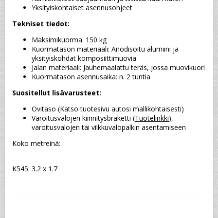
Yksityiskohtaiset asennusohjeet
Tekniset tiedot:
Maksimikuorma: 150 kg
Kuormatason materiaali: Anodisoitu alumiini ja 
yksityiskohdat komposiittimuovia
Jalan materiaali: Jauhemaalattu teräs, jossa muovikuori
Kuormatason asennusaika: n. 2 tuntia
Suositellut lisävarusteet:
Ovitaso (Katso tuotesivu autosi mallikohtaisesti)
Varoitusvalojen kiinnitysbraketti (
Tuotelinkki
), 
varoitusvalojen tai vilkkuvalopalkin asentamiseen
Koko metreinä:
K545: 3.2 x 1.7