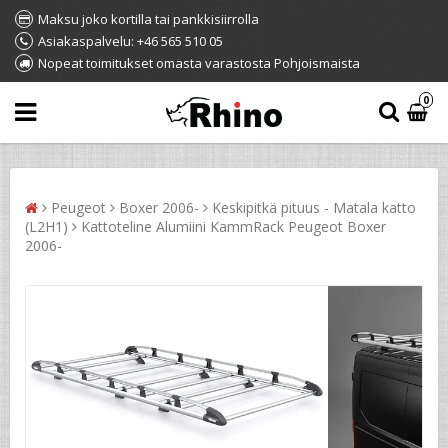
Maksu joko kortilla tai pankkisiirrolla
Asiakaspalvelu: +46 565 510 05
Nopeat toimitukset omasta varastosta Pohjoismaista
0
Peugeot
Boxer 2006-
Keskipitkä pituus - Matala katto
(L2H1)
Kattoteline Alumiini KammRack Peugeot Boxer
2006-