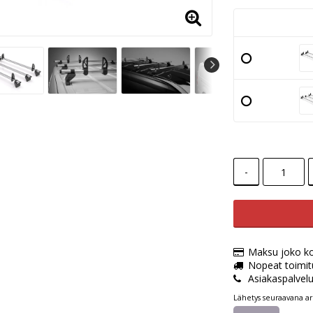
-
Maksu joko kort
Nopeat toimit
Asiakaspalvel
Lähetys seuraavana ar