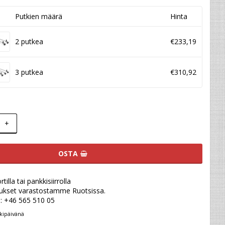
Putkien määrä
Hinta
2 putkea
€233,19
3 putkea
€310,92
+
OSTA
illa tai pankkisiirrolla
ukset varastostamme Ruotsissa.
u: +46 565 510 05
kipäivänä