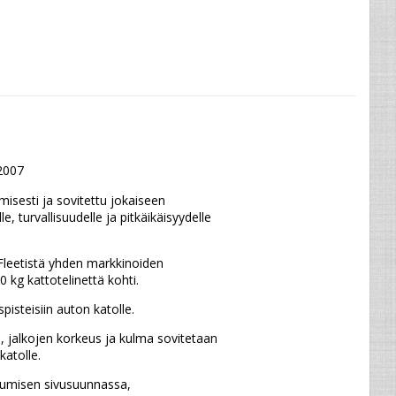
2007
sesti ja sovitettu jokaiseen 
 turvallisuudelle ja pitkäikäisyydelle 
leetistä yhden markkinoiden 
 kg kattotelinettä kohti.
isteisiin auton katolle.
 jalkojen korkeus ja kulma sovitetaan 
katolle.
ukumisen sivusuunnassa,