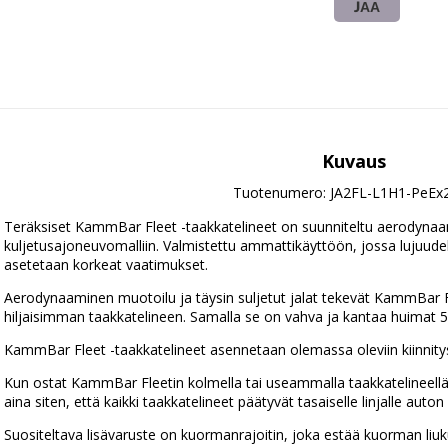
JAA
Kuvaus
Tuotenumero: JA2FL-L1H1-PeEx
Teräksiset KammBar Fleet -taakkatelineet on suunniteltu aerodynaami
kuljetusajoneuvomalliin. Valmistettu ammattikäyttöön, jossa lujuudelle,
asetetaan korkeat vaatimukset.
Aerodynaaminen muotoilu ja täysin suljetut jalat tekevät KammBar F
hiljaisimman taakkatelineen. Samalla se on vahva ja kantaa huimat 50
KammBar Fleet -taakkatelineet asennetaan olemassa oleviin kiinnitysp
Kun ostat KammBar Fleetin kolmella tai useammalla taakkatelineellä,
aina siten, että kaikki taakkatelineet päätyvät tasaiselle linjalle auton 
Suositeltava lisävaruste on kuormanrajoitin, joka estää kuorman li