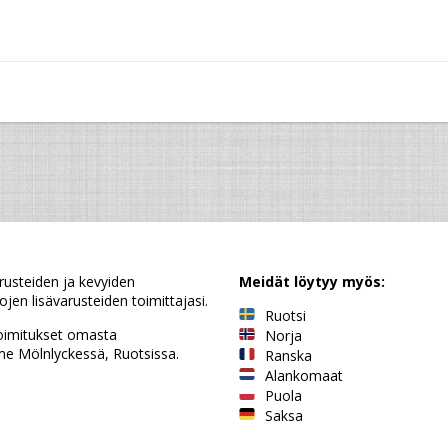
rusteiden ja kevyiden
Meidät löytyy myös:
jen lisävarusteiden toimittajasi.
Ruotsi
oimitukset omasta
Norja
e Mölnlyckessä, Ruotsissa.
Ranska
Alankomaat
Puola
Saksa