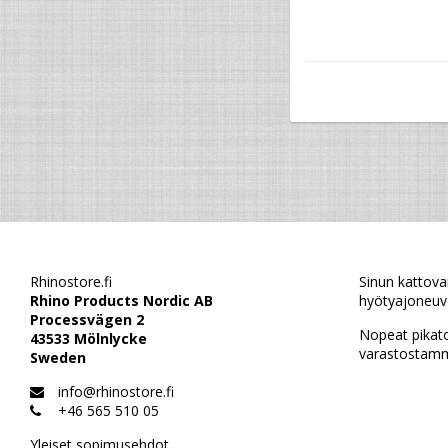
Rhinostore.fi
Sinun kattova
Rhino Products Nordic AB
hyötyajoneuvo
Processvägen 2
Nopeat pikat
43533 Mölnlycke
varastostamm
Sweden
info@rhinostore.fi
+46 565 510 05
Yleiset sopimusehdot