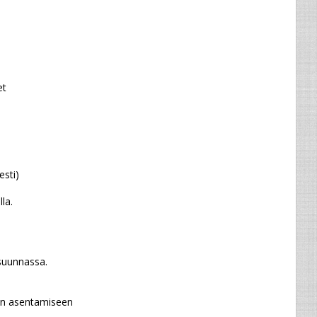
et
esti)
la.
suunnassa.
kan asentamiseen