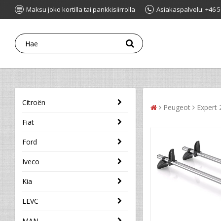
Maksu joko kortilla tai pankkisiirrolla
Asiakaspalvelu: +46 5
Citroën
Peugeot
Expert
Fiat
Ford
Iveco
Kia
LEVC
MAN