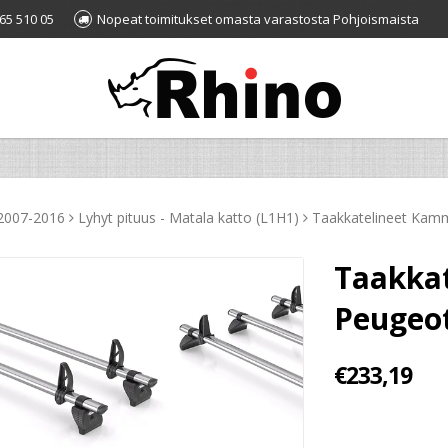
65 510 05
Nopeat toimitukset omasta varastosta Pohjoismaista
 2007-2016
Lyhyt pituus - Matala katto (L1H1)
Taakkatelineet Kamm
Taakka
Peugeot
€233,19