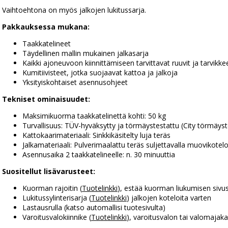
Vaihtoehtona on myös jalkojen lukitussarja.
Pakkauksessa mukana:
Taakkatelineet
Täydellinen mallin mukainen jalkasarja
Kaikki ajoneuvoon kiinnittämiseen tarvittavat ruuvit ja tarvikke
Kumitiivisteet, jotka suojaavat kattoa ja jalkoja
Yksityiskohtaiset asennusohjeet
Tekniset ominaisuudet:
Maksimikuorma taakkatelinettä kohti: 50 kg
Turvallisuus: TÜV-hyväksytty ja törmäystestattu (City törmäyst
Kattokaarimateriaali: Sinkkikäsitelty luja teräs
Jalkamateriaali: Pulverimaalattu teräs suljettavalla muovikotelol
Asennusaika 2 taakkatelineelle: n. 30 minuuttia
Suositellut lisävarusteet:
Kuorman rajoitin (
Tuotelinkki
), estää kuorman liukumisen sivu
Lukitussylinterisarja (
Tuotelinkki
) jalkojen koteloita varten
Lastausrulla (katso automallisi tuotesivulta)
Varoitusvalokiinnike (
Tuotelinkki
), varoitusvalon tai valomaja