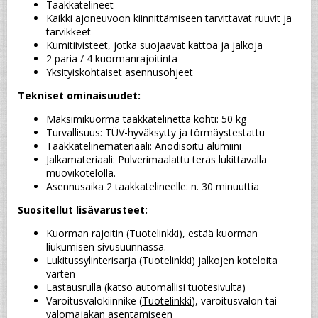
Taakkatelineet
Kaikki ajoneuvoon kiinnittämiseen tarvittavat ruuvit ja 
tarvikkeet
Kumitiivisteet, jotka suojaavat kattoa ja jalkoja
2 paria / 4 kuormanrajoitinta
Yksityiskohtaiset asennusohjeet
Tekniset ominaisuudet:
Maksimikuorma taakkatelinettä kohti: 50 kg
Turvallisuus: TÜV-hyväksytty ja törmäystestattu
Taakkatelinemateriaali: Anodisoitu alumiini
Jalkamateriaali: Pulverimaalattu teräs lukittavalla 
muovikotelolla.
Asennusaika 2 taakkatelineelle: n. 30 minuuttia
Suositellut lisävarusteet:
Kuorman rajoitin (
Tuotelinkki
), estää kuorman 
liukumisen sivusuunnassa.
Lukitussylinterisarja (
Tuotelinkki
) jalkojen koteloita 
varten
Lastausrulla (katso automallisi tuotesivulta)
Varoitusvalokiinnike (
Tuotelinkki
), varoitusvalon tai 
valomajakan asentamiseen