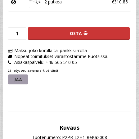
2 putkea
€310,85
OSTA
Maksu joko kortilla tai pankkisiirrolla
Nopeat toimitukset varastostamme Ruotsissa.
Asiakaspalvelu: +46 565 510 05
Lähetys seuraavana arkipäivänä
JAA
Kuvaus
Tuotenumero: P2PR-L2H1-ReKa2008