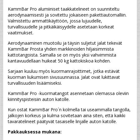
KammBar Pro alumiiniset taakkatelineet on suunniteltu 
aerodynaamisesti ja sovitettu jokaiseen pakettiautomalliin. 
Valmistettu ammattikäyttöön, jossa lujuudelle, 
turvallisuudelle ja pitkäikäisyydelle asetetaan korkeat 
vaatimukset.
Aerodynaaminen muotoilu ja täysin suljetut jalat tekevät 
KammBar Prosta yhden markkinoiden hiljaisimmista 
kattotangoista. Samalla se on myös yksi vahvimmista 
kantavuudellaan huikeat 50 kg kattokiskoa kohden.
Sarjaan kuuluu myös kuormanrajoittimet, jotka estävät 
kuorman liukumisen sivusuunnassa. Jalat ovat lukittavat 
turvallisuuden lisäämiseksi.
KammBar Pro -kuormatangot asennetaan olemassa oleviin 
kiinnityspisteisiin auton katolle.
Kun ostat KammBar Pro´n kolmella tai useammalla tangolla, 
jalkojen korkeus ja kulma sovitetaan aina siten, että kaikki 
tavaratelineet päätyvät tasaiselle linjalle auton katolle.
Pakkauksessa mukana: