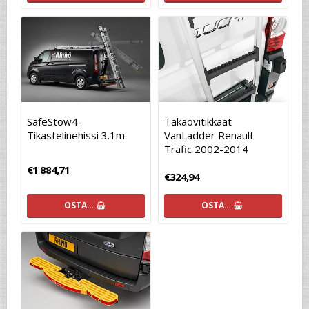
SafeStow4
Takaovitikkaat
Tikastelinehissi 3.1m
VanLadder Renault
Trafic 2002-2014
€1 884,71
€324,94
OSTA…
OSTA…