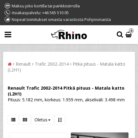
Maksu joko kortilla tai pankkisiirrolla
Asiakaspalvelu: +46 565 510 05
Nopeat toimitukset omasta varastosta Pohjoismaista
0
Renault
Trafic 2002-2014
Pitkä pituus - Matala katto
(L2H1)
Renault Trafic 2002-2014 Pitkä pituus - Matala katto
(L2H1)
Pituus: 5.182 mm, korkeus: 1.959 mm, akseliväli: 3.498 mm
Oletus