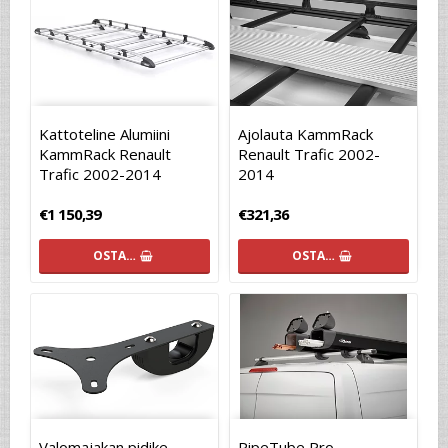
Kattoteline Alumiini
Ajolauta KammRack
KammRack Renault
Renault Trafic 2002-
Trafic 2002-2014
2014
€1 150,39
€321,36
OSTA…
OSTA…
Valomajakan pidike
PipeTube Pro