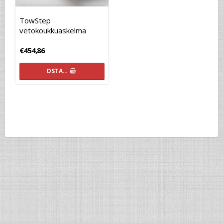
TowStep
vetokoukkuaskelma
€454,86
OSTA…