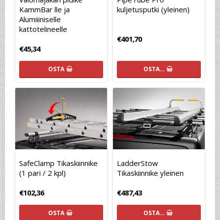
KammBar lle ja
kuljetusputki (yleinen)
Alumiiiniselle
kattotelineelle
€401,70
€45,34
OSTA
OSTA…
SafeClamp Tikaskiinnike
LadderStow
(1 pari / 2 kpl)
Tikaskiinnike yleinen
€102,36
€487,43
OSTA
OSTA…