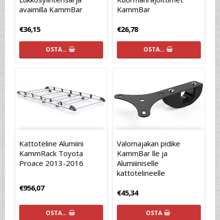
avaimilla KammBar
KammBar
€36,15
€26,78
OSTA…
OSTA…
Kattoteline Alumiini
Valomajakan pidike
KammRack Toyota
KammBar lle ja
Proace 2013-2016
Alumiiiniselle
kattotelineelle
€956,07
€45,34
OSTA…
OSTA