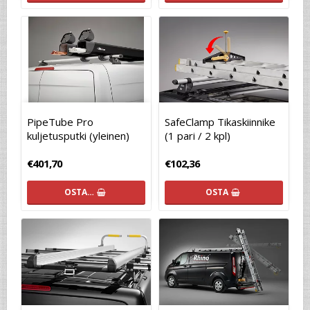
PipeTube Pro
SafeClamp Tikaskiinnike
kuljetusputki (yleinen)
(1 pari / 2 kpl)
€401,70
€102,36
OSTA…
OSTA