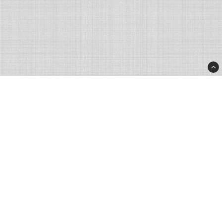
Rhinostore.fi
Rhino Products Nordic AB