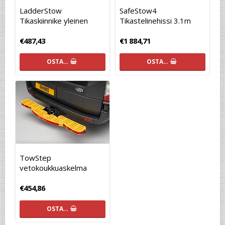
LadderStow
SafeStow4
Tikaskiinnike yleinen
Tikastelinehissi 3.1m
€487,43
€1 884,71
OSTA…
OSTA…
TowStep
vetokoukkuaskelma
€454,86
OSTA…