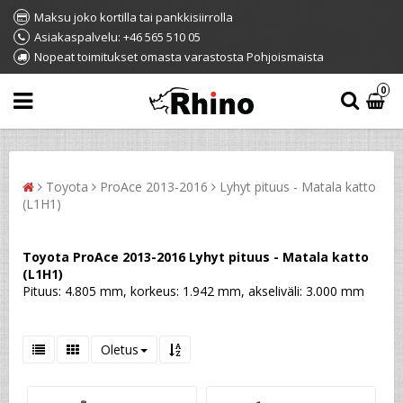
Maksu joko kortilla tai pankkisiirrolla
Asiakaspalvelu: +46 565 510 05
Nopeat toimitukset omasta varastosta Pohjoismaista
0
Toyota
ProAce 2013-2016
Lyhyt pituus - Matala katto
(L1H1)
Toyota ProAce 2013-2016 Lyhyt pituus - Matala katto
(L1H1)
Pituus: 4.805 mm, korkeus: 1.942 mm, akseliväli: 3.000 mm
Oletus