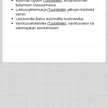
Kuorman rajoitin (
Tuotelinkki
), estää kuorman 
liukumisen sivusuunnassa.
Lukitussylinterisarja (
Tuotelinkki
) jalkojen koteloita 
varten
Lastausrulla (katso automallisi tuotesivulta)
Varoitusvalokiinnike (
Tuotelinkki
), varoitusvalon tai 
valomajakan asentamiseen