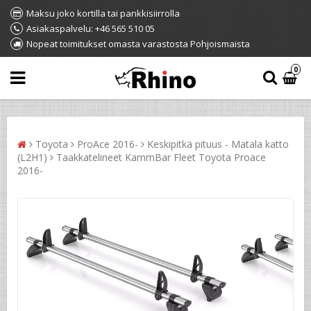
Maksu joko kortilla tai pankkisiirrolla
Asiakaspalvelu: +46 565 510 05
Nopeat toimitukset omasta varastosta Pohjoismaista
0
Toyota
ProAce 2016-
Keskipitkä pituus - Matala katto
(L2H1)
Taakkatelineet KammBar Fleet Toyota Proace
2016-