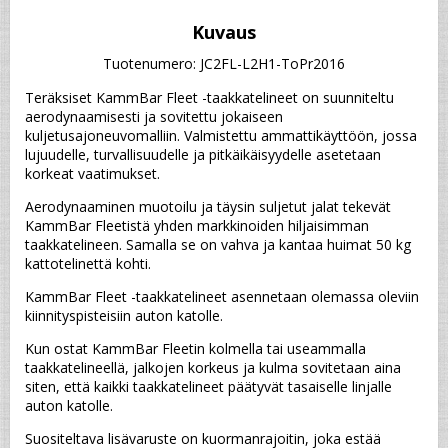
Kuvaus
Tuotenumero: JC2FL-L2H1-ToPr2016
Teräksiset KammBar Fleet -taakkatelineet on suunniteltu 
aerodynaamisesti ja sovitettu jokaiseen 
kuljetusajoneuvomalliin. Valmistettu ammattikäyttöön, jossa 
lujuudelle, turvallisuudelle ja pitkäikäisyydelle asetetaan 
korkeat vaatimukset.
Aerodynaaminen muotoilu ja täysin suljetut jalat tekevät 
KammBar Fleetistä yhden markkinoiden hiljaisimman 
taakkatelineen. Samalla se on vahva ja kantaa huimat 50 kg 
kattotelinettä kohti.
KammBar Fleet -taakkatelineet asennetaan olemassa oleviin 
kiinnityspisteisiin auton katolle.
Kun ostat KammBar Fleetin kolmella tai useammalla 
taakkatelineellä, jalkojen korkeus ja kulma sovitetaan aina 
siten, että kaikki taakkatelineet päätyvät tasaiselle linjalle 
auton katolle.
Suositeltava lisävaruste on kuormanrajoitin, joka estää 