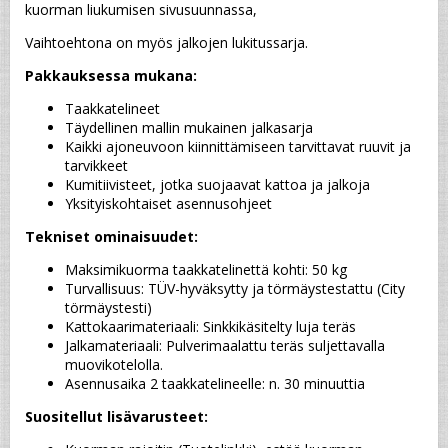
kuorman liukumisen sivusuunnassa,
Vaihtoehtona on myös jalkojen lukitussarja.
Pakkauksessa mukana:
Taakkatelineet
Täydellinen mallin mukainen jalkasarja
Kaikki ajoneuvoon kiinnittämiseen tarvittavat ruuvit ja 
tarvikkeet
Kumitiivisteet, jotka suojaavat kattoa ja jalkoja
Yksityiskohtaiset asennusohjeet
Tekniset ominaisuudet:
Maksimikuorma taakkatelinettä kohti: 50 kg
Turvallisuus: TÜV-hyväksytty ja törmäystestattu (City 
törmäystesti)
Kattokaarimateriaali: Sinkkikäsitelty luja teräs
Jalkamateriaali: Pulverimaalattu teräs suljettavalla 
muovikotelolla.
Asennusaika 2 taakkatelineelle: n. 30 minuuttia
Suositellut lisävarusteet: