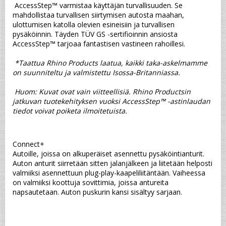
 AccessStep™ varmistaa käyttäjän turvallisuuden. Se 
mahdollistaa turvallisen siirtymisen autosta maahan, 
ulottumisen katolla olevien esineisiin ja turvallisen 
pysäköinnin. Täyden TÜV GS -sertifioinnin ansiosta 
AccessStep™ tarjoaa fantastisen vastineen rahoillesi.
*Taattua Rhino Products laatua, kaikki taka-askelmamme 
on suunniteltu ja valmistettu Isossa-Britanniassa.
 Huom: Kuvat ovat vain viitteellisiä. Rhino Productsin 
jatkuvan tuotekehityksen vuoksi AccessStep™ -astinlaudan 
tiedot voivat poiketa ilmoitetuista.
Connect+
Autoille, joissa on alkuperäiset asennettu pysäköintianturit. 
Auton anturit siirretään sitten jalanjälkeen ja liitetään helposti 
valmiiksi asennettuun plug-play-kaapeliliitäntään. Vaiheessa 
on valmiiksi koottuja sovittimia, joissa antureita 
napsautetaan. Auton puskurin kansi sisältyy sarjaan.