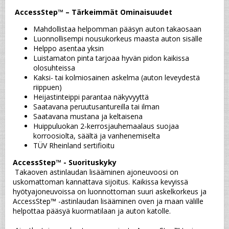
AccessStep™ – Tärkeimmät Ominaisuudet
Mahdollistaa helpomman pääsyn auton takaosaan
Luonnollisempi nousukorkeus maasta auton sisälle
Helppo asentaa yksin
Luistamaton pinta tarjoaa hyvän pidon kaikissa 
olosuhteissa
Kaksi- tai kolmiosainen askelma (auton leveydestä 
riippuen)
Heijastinteippi parantaa näkyvyyttä
Saatavana peruutusantureilla tai ilman
Saatavana mustana ja keltaisena
Huippuluokan 2-kerrosjauhemaalaus suojaa 
korroosiolta, säältä ja vanhenemiselta
TÜV Rheinland sertifioitu
AccessStep™ - Suorituskyky
 Takaoven astinlaudan lisääminen ajoneuvoosi on 
uskomattoman kannattava sijoitus. Kaikissa kevyissä 
hyötyajoneuvoissa on luonnottoman suuri askelkorkeus ja 
AccessStep™ -astinlaudan lisääminen oven ja maan välille 
helpottaa pääsyä kuormatilaan ja auton katolle.