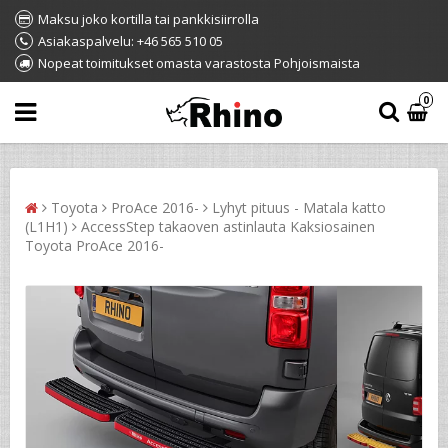
Maksu joko kortilla tai pankkisiirrolla
Asiakaspalvelu: +46 565 510 05
Nopeat toimitukset omasta varastosta Pohjoismaista
0
Toyota
ProAce 2016-
Lyhyt pituus - Matala katto
(L1H1)
AccessStep takaoven astinlauta Kaksiosainen
Toyota ProAce 2016-