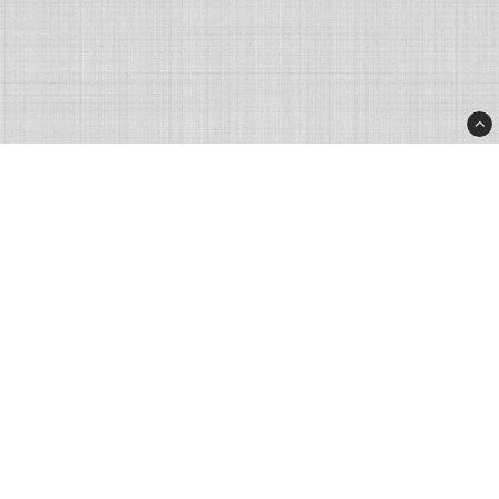
Rhinostore.fi
Rhino Products Nordic AB
Processvägen 2