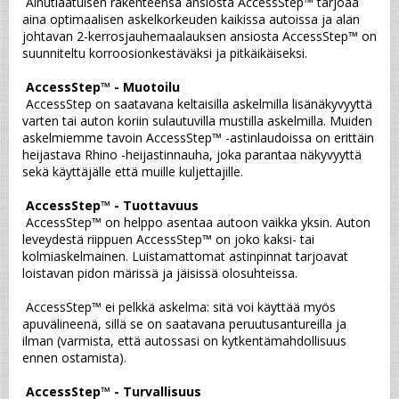
 Ainutlaatuisen rakenteensa ansiosta AccessStep™ tarjoaa 
aina optimaalisen askelkorkeuden kaikissa autoissa ja alan 
johtavan 2-kerrosjauhemaalauksen ansiosta AccessStep™ on 
suunniteltu korroosionkestäväksi ja pitkäikäiseksi.
AccessStep™ - Muotoilu
 AccessStep on saatavana keltaisilla askelmilla lisänäkyvyyttä 
varten tai auton koriin sulautuvilla mustilla askelmilla. Muiden 
askelmiemme tavoin AccessStep™ -astinlaudoissa on erittäin 
heijastava Rhino -heijastinnauha, joka parantaa näkyvyyttä 
sekä käyttäjälle että muille kuljettajille.
AccessStep™ - Tuottavuus
 AccessStep™ on helppo asentaa autoon vaikka yksin. Auton 
leveydestä riippuen AccessStep™ on joko kaksi- tai 
kolmiaskelmainen. Luistamattomat astinpinnat tarjoavat 
loistavan pidon märissä ja jäisissä olosuhteissa.
 AccessStep™ ei pelkkä askelma: sitä voi käyttää myös 
apuvälineenä, sillä se on saatavana peruutusantureilla ja 
ilman (varmista, että autossasi on kytkentämahdollisuus 
ennen ostamista).
AccessStep™ - Turvallisuus