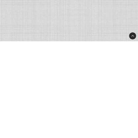
Rhinostore.fi
Rhino Products Nordic AB
Processvägen 2