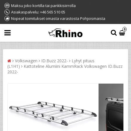
Maksu joko kortilla tai pankkisiirrolla
Asiakaspalvelu: +46 565 510 05
Nopeat toimitukset omasta varastosta Pohjoismaista
0
Volkswagen
ID.Buzz 2022-
Lyhyt pituus
(L1H1)
Kattoteline Alumiini KammRack Volkswagen ID.Buzz
2022-