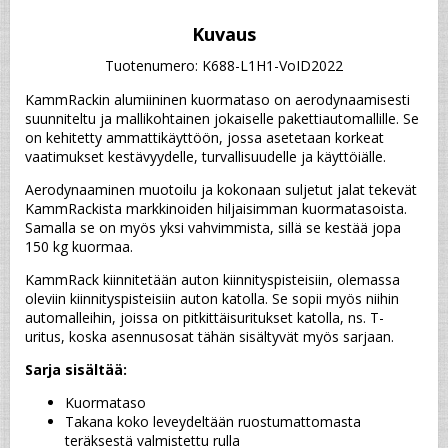
Kuvaus
Tuotenumero: K688-L1H1-VoID2022
KammRackin alumiininen kuormataso on aerodynaamisesti 
suunniteltu ja mallikohtainen jokaiselle pakettiautomallille. Se 
on kehitetty ammattikäyttöön, jossa asetetaan korkeat 
vaatimukset kestävyydelle, turvallisuudelle ja käyttöiälle.
Aerodynaaminen muotoilu ja kokonaan suljetut jalat tekevät 
KammRackista markkinoiden hiljaisimman kuormatasoista. 
Samalla se on myös yksi vahvimmista, sillä se kestää jopa 
150 kg kuormaa.
KammRack kiinnitetään auton kiinnityspisteisiin, olemassa 
oleviin kiinnityspisteisiin auton katolla. Se sopii myös niihin 
automalleihin, joissa on pitkittäisuritukset katolla, ns. T-
uritus, koska asennusosat tähän sisältyvät myös sarjaan.
Sarja sisältää:
Kuormataso
Takana koko leveydeltään ruostumattomasta 
teräksestä valmistettu rulla