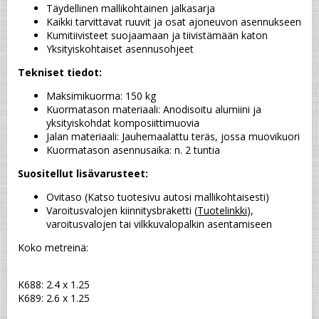
Täydellinen mallikohtainen jalkasarja
Kaikki tarvittavat ruuvit ja osat ajoneuvon asennukseen
Kumitiivisteet suojaamaan ja tiivistämään katon
Yksityiskohtaiset asennusohjeet
Tekniset tiedot:
Maksimikuorma: 150 kg
Kuormatason materiaali: Anodisoitu alumiini ja 
yksityiskohdat komposiittimuovia
Jalan materiaali: Jauhemaalattu teräs, jossa muovikuori
Kuormatason asennusaika: n. 2 tuntia
Suositellut lisävarusteet:
Ovitaso (Katso tuotesivu autosi mallikohtaisesti)
Varoitusvalojen kiinnitysbraketti (
Tuotelinkki
), 
varoitusvalojen tai vilkkuvalopalkin asentamiseen
Koko metreinä:
K688: 2.4 x 1.25

K689: 2.6 x 1.25