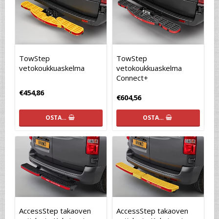
TowStep
TowStep
vetokoukkuaskelma
vetokoukkuaskelma
Connect+
€454,86
€604,56
OSTA…
OSTA…
AccessStep takaoven
AccessStep takaoven