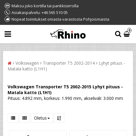
Maksu joko kortilla tai pankkisiirrolla
Asiakaspalvelu: +46 565 510 05
Nopeat toimitukset omasta varastosta Pohjoismaista
0
Volkswagen
Transporter T5 2002-2014
Lyhyt pituus -
Matala katto (L1H1)
Volkswagen Transporter T5 2002-2015 Lyhyt pituus -
Matala katto (L1H1)
Pituus: 4.892 mm, korkeus: 1.990 mm, akseliväli: 3.000 mm
Oletus