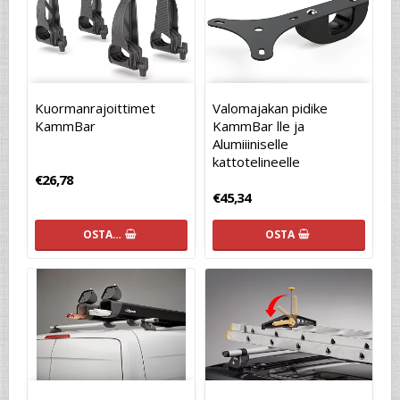
Kuormanrajoittimet
Valomajakan pidike
KammBar
KammBar lle ja
Alumiiiniselle
kattotelineelle
€26,78
€45,34
OSTA…
OSTA