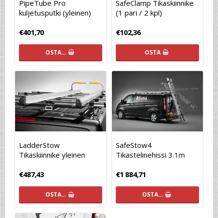
PipeTube Pro
SafeClamp Tikaskiinnike
kuljetusputki (yleinen)
(1 pari / 2 kpl)
€401,70
€102,36
OSTA…
OSTA
LadderStow
SafeStow4
Tikaskiinnike yleinen
Tikastelinehissi 3.1m
€487,43
€1 884,71
OSTA…
OSTA…