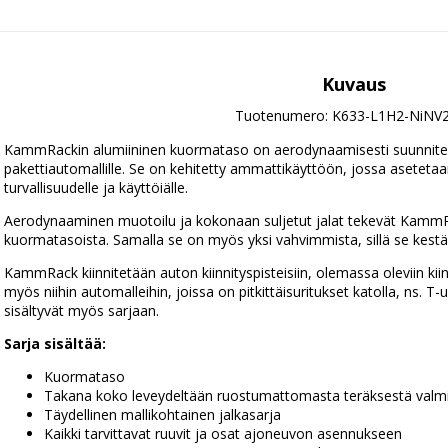
Kuvaus
Tuotenumero: K633-L1H2-NiNV
KammRackin alumiininen kuormataso on aerodynaamisesti suunniteltu 
pakettiautomallille. Se on kehitetty ammattikäyttöön, jossa asetetaa
turvallisuudelle ja käyttöiälle.
Aerodynaaminen muotoilu ja kokonaan suljetut jalat tekevät KammRa
kuormatasoista. Samalla se on myös yksi vahvimmista, sillä se kest
KammRack kiinnitetään auton kiinnityspisteisiin, olemassa oleviin kiinni
myös niihin automalleihin, joissa on pitkittäisuritukset katolla, ns. T
sisältyvät myös sarjaan.
Sarja sisältää:
Kuormataso
Takana koko leveydeltään ruostumattomasta teräksestä valmis
Täydellinen mallikohtainen jalkasarja
Kaikki tarvittavat ruuvit ja osat ajoneuvon asennukseen