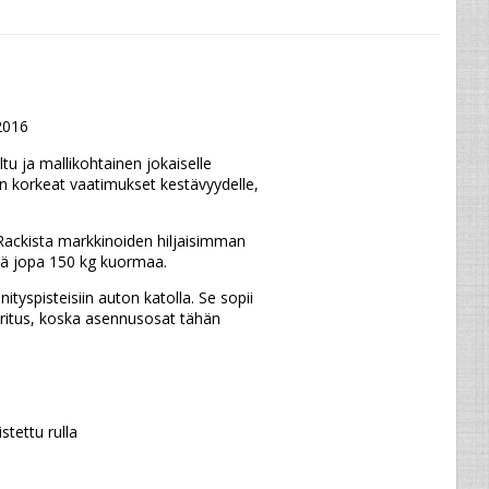
2016
ja mallikohtainen jokaiselle 
n korkeat vaatimukset kestävyydelle, 
ckista markkinoiden hiljaisimman 
ää jopa 150 kg kuormaa.
tyspisteisiin auton katolla. Se sopii 
-uritus, koska asennusosat tähän 
tettu rulla