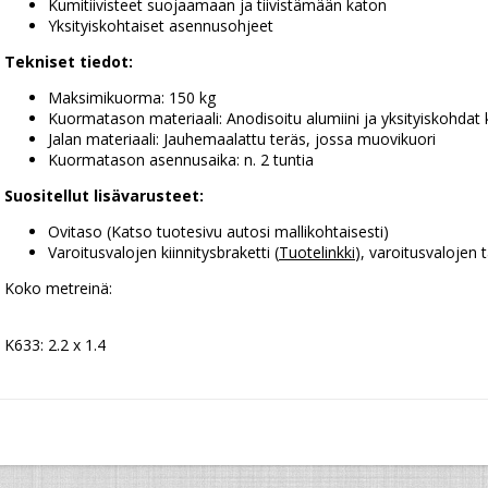
Kumitiivisteet suojaamaan ja tiivistämään katon
Yksityiskohtaiset asennusohjeet
Tekniset tiedot:
Maksimikuorma: 150 kg
Kuormatason materiaali: Anodisoitu alumiini ja yksityiskohdat
Jalan materiaali: Jauhemaalattu teräs, jossa muovikuori
Kuormatason asennusaika: n. 2 tuntia
Suositellut lisävarusteet:
Ovitaso (Katso tuotesivu autosi mallikohtaisesti)
Varoitusvalojen kiinnitysbraketti (
Tuotelinkki
), varoitusvalojen 
Koko metreinä:
K633: 2.2 x 1.4