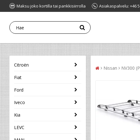
Maksu joko kortilla tai pankkisiirrolla
Asiakaspalvelu: +46 5
Citroën
Nissan
NV300 (P
Fiat
Ford
Iveco
Kia
LEVC
MAN