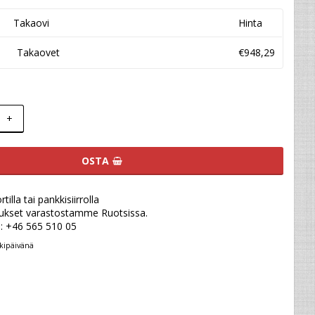
Takaovi
Hinta
Takaovet
€948,29
+
OSTA
illa tai pankkisiirrolla
ukset varastostamme Ruotsissa.
u: +46 565 510 05
kipäivänä