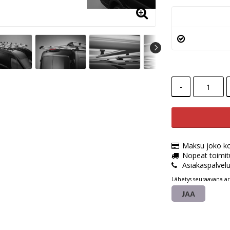
-
Maksu joko kort
Nopeat toimit
Asiakaspalvel
Lähetys seuraavana ar
JAA