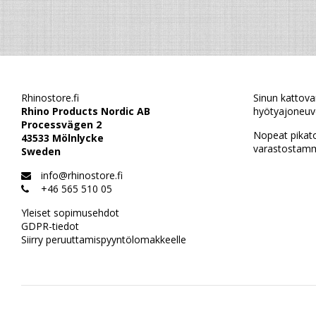
Rhinostore.fi
Sinun kattova
Rhino Products Nordic AB
hyötyajoneuvo
Processvägen 2
Nopeat pikat
43533 Mölnlycke
varastostamm
Sweden
info@rhinostore.fi
+46 565 510 05
Yleiset sopimusehdot
GDPR-tiedot
Siirry peruuttamispyyntölomakkeelle