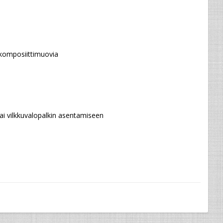
 komposiittimuovia
tai vilkkuvalopalkin asentamiseen