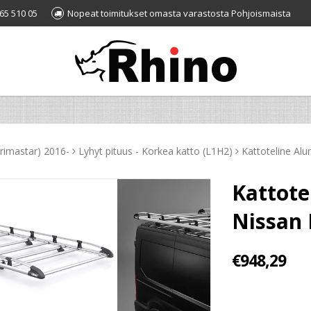
65 510 05
Nopeat toimitukset omasta varastosta Pohjoismaista
rimastar) 2016-
Lyhyt pituus - Korkea katto (L1H2)
Kattoteline Al
Kattot
Nissan 
€948,29